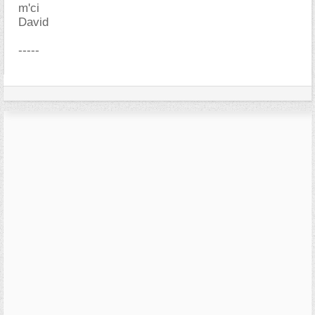
m'ci
David
-----