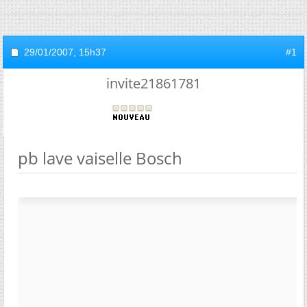
29/01/2007,
15h37
#1
invite21861781
pb lave vaiselle Bosch