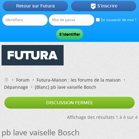
Retour sur Futura
S'inscrire

Se souvenir de moi ?
Forum
Futura-Maison : les forums de la maison
Dépannage
[Blanc]
pb lave vaiselle Bosch
DISCUSSION FERMÉE
Affichage des résultats 1 à 4 sur 4
pb lave vaiselle Bosch