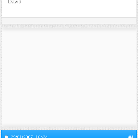
David
29/01/2007,
16h24
#4