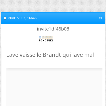
30/01/2007,
16h46
#1
invite1df46b08
Lave vaisselle Brandt qui lave mal