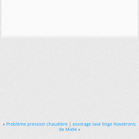
«
Problème pression chaudière
|
essorage lave linge Novotronic
de Miele
»