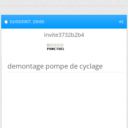
01/03/2007,
23h55
#1
invite3732b2b4
demontage pompe de cyclage