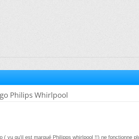
go Philips Whirlpool
go ( vu qu'il est marqué Philipps whirlpool !!) ne fonctionne pl