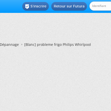
S'inscrire
Retour sur Futura

Dépannage
[Blanc]
probleme frigo Philips Whirlpool