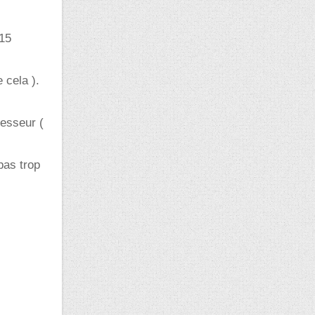
-15
 cela ).
resseur (
pas trop