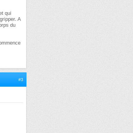
et qui
gripper. A
orps du
recommence
#3