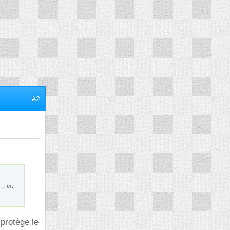
#2
.. vu
 protège le