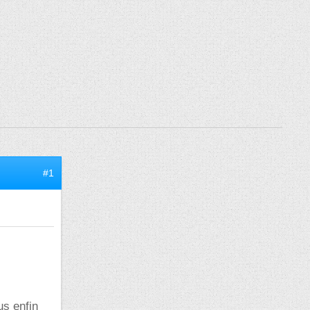
#1
us enfin