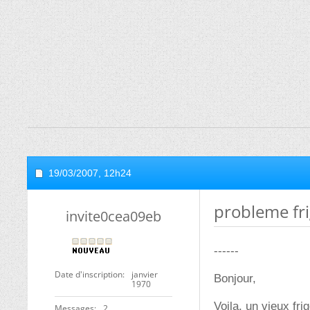
19/03/2007,
12h24
probleme fri
invite0cea09eb
------
Date d'inscription
janvier
Bonjour,
1970
Voila, un vieux fri
Messages
2