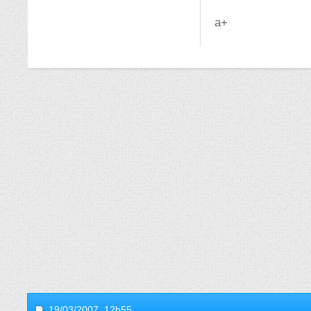
a+
19/03/2007,
12h55