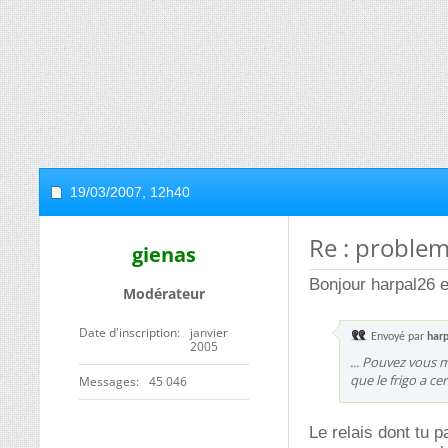
19/03/2007,
12h40
Re : problem
gienas
Bonjour harpal26 e
Modérateur
Date d'inscription
janvier
Envoyé par
har
2005
... Pouvez vous m
que le frigo a ce
Messages
45 046
Le relais dont tu 