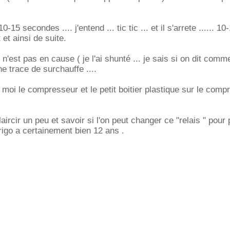
0-15 secondes .... j'entend ... tic tic ... et il s'arrete ...... 10
et ainsi de suite.
 n'est pas en cause ( je l'ai shunté ... je sais si on dit comme
e trace de surchauffe ....
 moi le compresseur et le petit boitier plastique sur le comp
ircir un peu et savoir si l'on peut changer ce "relais " pour 
frigo a certainement bien 12 ans .