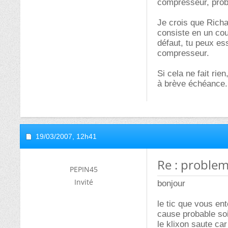
compresseur, pro
Je crois que Richa
consiste en un cou
défaut, tu peux es
compresseur.
Si cela ne fait rie
à brève échéance.
19/03/2007,
12h41
Re : problem
PEPIN45
Invité
bonjour
le tic que vous en
cause probable soi
le klixon saute c