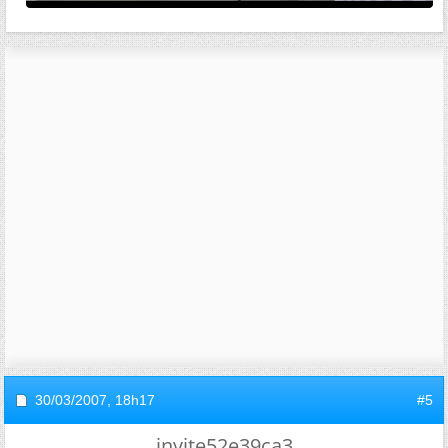
30/03/2007,
18h17
#5
invite52e39ca3