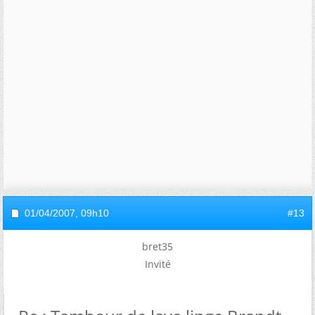
01/04/2007,
09h10
#13
bret35
Invité