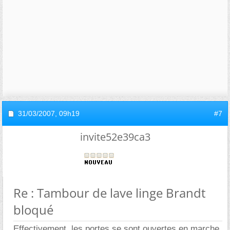
31/03/2007,
09h19
#7
invite52e39ca3
Re : Tambour de lave linge Brandt
bloqué
Effectivement, les portes se sont ouvertes en marche.