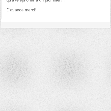
qu'a telephoner à un plombier??
D'avance merci!