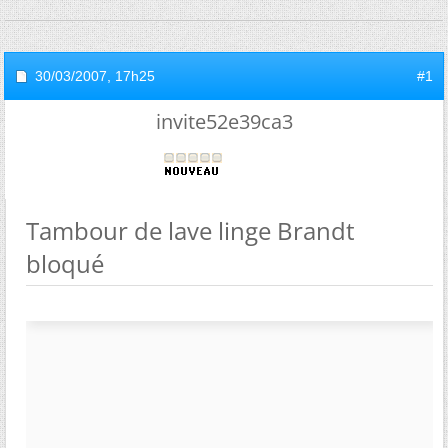
30/03/2007,
17h25
#1
invite52e39ca3
Tambour de lave linge Brandt
bloqué