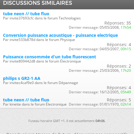
DISCUSSIONS SIMILAIRES
tube neon // tube fluo
Par invite37693cfc dans le forum Technologies
Réponses:
35
Dernier message:
05/05/2008,
17h54
Conversion puissance acoustique - puissance electrique
Par invite533b878d dans le forum Physique
Réponses:
4
Dernier message:
04/05/2007,
00h15
Puissance consommée d'un tube fluorescent
Par invite809442d8 dans le forum Électronique
Réponses:
2
Dernier message:
25/03/2006,
17h20
philips s GR2-1 AA
Par invitec4caf9e0 dans le forum Dépannage
Réponses:
4
Dernier message:
16/12/2005,
05h49
tube neon // tube fluo
Réponses:
5
Par kinette dans le forum Électronique
Dernier message:
01/01/1970,
02h14
Fuseau horaire GMT +1. Il est actuellement
04h06
.