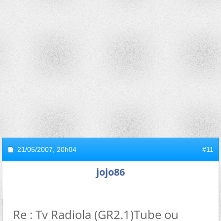
21/05/2007,
20h04
#11
jojo86
Re : Tv Radiola (GR2.1)Tube ou