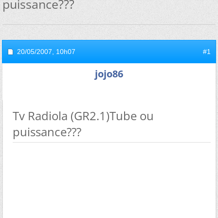
puissance???
20/05/2007,
10h07
#1
jojo86
Tv Radiola (GR2.1)Tube ou
puissance???