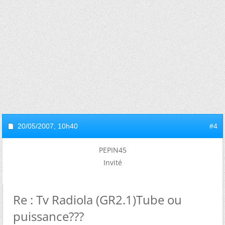
20/05/2007,
10h40
#4
PEPIN45
Invité
Re : Tv Radiola (GR2.1)Tube ou
puissance???