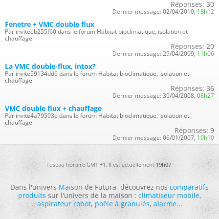
Réponses:
30
Dernier message:
02/04/2010,
18h12
Fenetre + VMC double flux
Par inviteeb255f60 dans le forum Habitat bioclimatique, isolation et
chauffage
Réponses:
20
Dernier message:
29/04/2009,
11h06
La VMC double-flux, intox?
Par invite59134dd6 dans le forum Habitat bioclimatique, isolation et
chauffage
Réponses:
36
Dernier message:
30/04/2008,
08h27
VMC double flux + chauffage
Par invite4a79593e dans le forum Habitat bioclimatique, isolation et
chauffage
Réponses:
9
Dernier message:
06/01/2007,
19h10
Fuseau horaire GMT +1. Il est actuellement
19h07
.
Dans l'univers
Maison
de Futura, découvrez nos
comparatifs
produits
sur l'univers de la maison :
climatiseur mobile
,
aspirateur robot
,
poêle à granulés
,
alarme
...