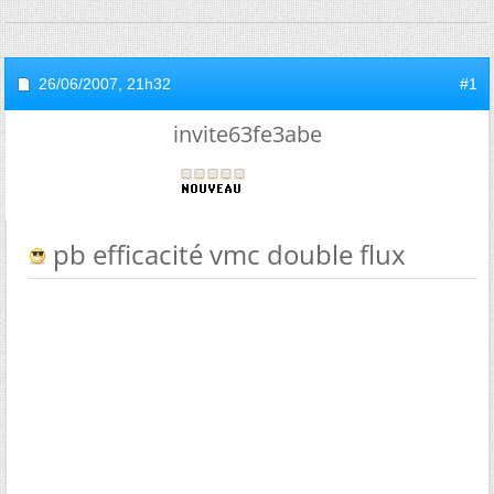
26/06/2007,
21h32
#1
invite63fe3abe
pb efficacité vmc double flux