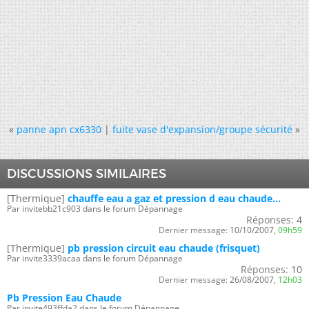
«
panne apn cx6330
|
fuite vase d'expansion/groupe sécurité
»
DISCUSSIONS SIMILAIRES
[Thermique]
chauffe eau a gaz et pression d eau chaude...
Par invitebb21c903 dans le forum Dépannage
Réponses:
4
Dernier message:
10/10/2007,
09h59
[Thermique]
pb pression circuit eau chaude (frisquet)
Par invite3339acaa dans le forum Dépannage
Réponses:
10
Dernier message:
26/08/2007,
12h03
Pb Pression Eau Chaude
Par invite493ffda2 dans le forum Dépannage