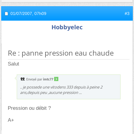
01/07/2007,
07h09
#3
Hobbyelec
Re : panne pression eau chaude
Salut
Envoyé par
imtc77
.. je possede une vitodens 333 depuis à peine 2
ans,depuis peu ,aucune pression ...
Pression ou débit ?
A+