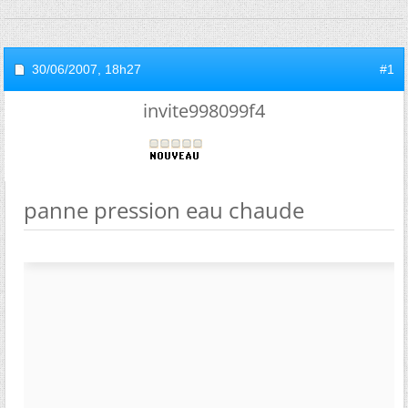
30/06/2007,
18h27
#1
invite998099f4
panne pression eau chaude