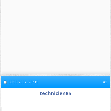
30/06/2007,
23h19
#2
technicien85