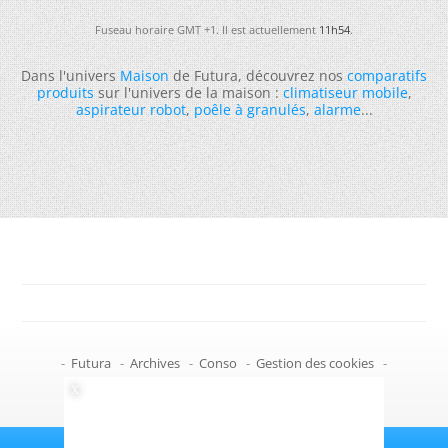
Fuseau horaire GMT +1. Il est actuellement
11h54
.
Dans l'univers
Maison
de Futura, découvrez nos
comparatifs
produits
sur l'univers de la maison :
climatiseur mobile
,
aspirateur robot
,
poêle à granulés
,
alarme
...
-
Futura
-
Archives
-
Conso
-
Gestion des cookies
-
Politique de confidentialité
-
Haut de page