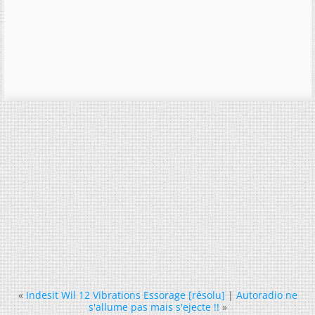
«
Indesit Wil 12 Vibrations Essorage [résolu]
|
Autoradio ne
s'allume pas mais s'ejecte !!
»