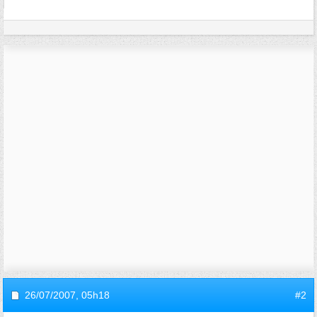
26/07/2007,
05h18
#2