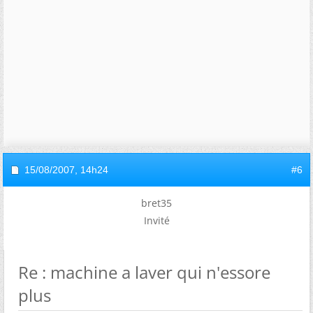
15/08/2007,
14h24
#6
bret35
Invité
Re : machine a laver qui n'essore
plus