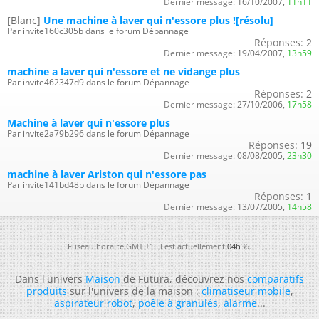
Dernier message:
16/10/2007,
11h11
[Blanc]
Une machine à laver qui n'essore plus ![résolu]
Par invite160c305b dans le forum Dépannage
Réponses:
2
Dernier message:
19/04/2007,
13h59
machine a laver qui n'essore et ne vidange plus
Par invite462347d9 dans le forum Dépannage
Réponses:
2
Dernier message:
27/10/2006,
17h58
Machine à laver qui n'essore plus
Par invite2a79b296 dans le forum Dépannage
Réponses:
19
Dernier message:
08/08/2005,
23h30
machine à laver Ariston qui n'essore pas
Par invite141bd48b dans le forum Dépannage
Réponses:
1
Dernier message:
13/07/2005,
14h58
Fuseau horaire GMT +1. Il est actuellement
04h36
.
Dans l'univers
Maison
de Futura, découvrez nos
comparatifs
produits
sur l'univers de la maison :
climatiseur mobile
,
aspirateur robot
,
poêle à granulés
,
alarme
...