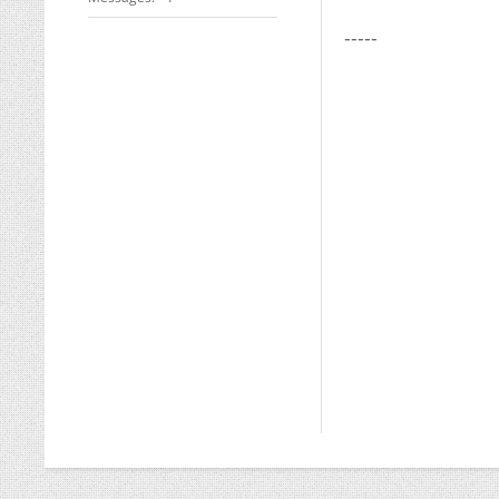
-----