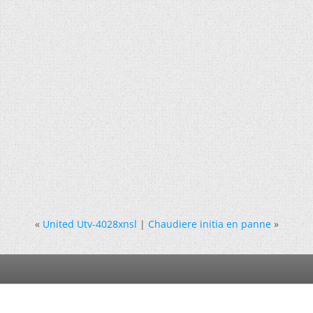
«
United Utv-4028xnsl
|
Chaudiere initia en panne
»