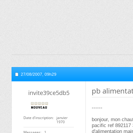
27/08/2007,
09h29
pb alimentat
invite39ce5db5
------
Date d'inscription
janvier
bonjour, mon chauf
1970
pacific ref 892117 
d'alimentation mai
Messages
1