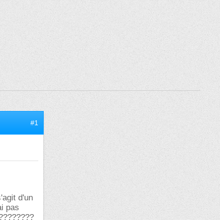
#1
'agit d'un
ai pas
us????????