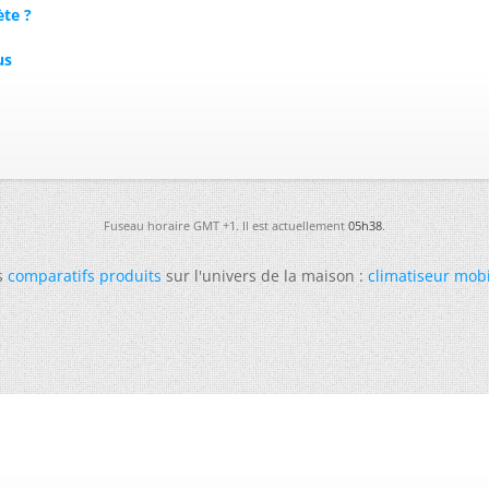
te ?
us
Fuseau horaire GMT +1. Il est actuellement
05h38
.
s
comparatifs produits
sur l'univers de la maison :
climatiseur mob