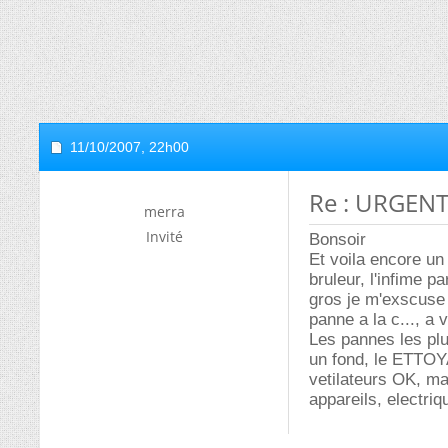
11/10/2007,
22h00
Re : URGENT
merra
Invité
Bonsoir
Et voila encore un 
bruleur, l'infime p
gros je m'exscuse 
panne a la c..., a v
Les pannes les pl
un fond, le ETTOY
vetilateurs OK, ma
appareils, electri