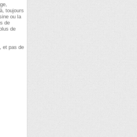
age,
là, toujours
sine ou la
us de
 plus de
, et pas de