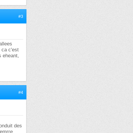
#3
allees
 ca c'est
s eheant,
#4
onduit des
demrre