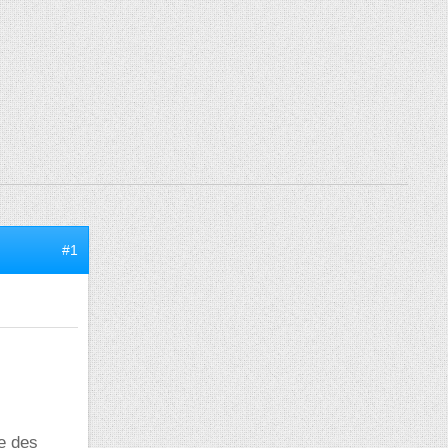
#1
ue des