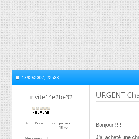
13/09/2007,
22h38
URGENT Chau
invite14e2be32
------
Date d'inscription
janvier
Bonjour !!!!
1970
J'ai acheté une ch
Messages
1