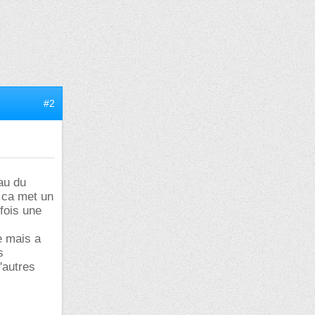
#2
eau du
, ca met un
fois une
e mais a
s
'autres