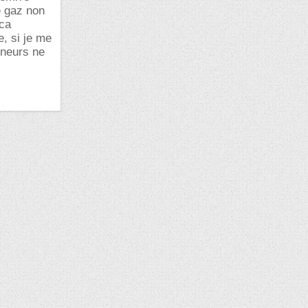
e gaz non
 ca
e, si je me
anneurs ne