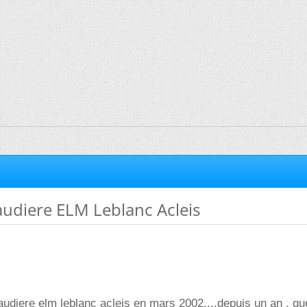
diere ELM Leblanc Acleis
audiere elm leblanc acleis en mars 2002....depuis un an , q