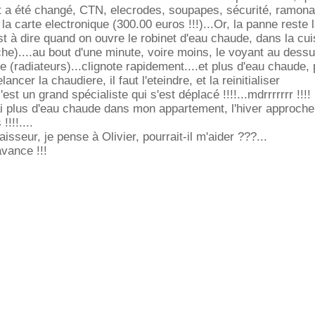
ut a été changé, CTN, elecrodes, soupapes, sécurité, ramon
, la carte electronique (300.00 euros !!!)...Or, la panne reste 
est à dire quand on ouvre le robinet d'eau chaude, dans la cui
che)....au bout d'une minute, voire moins, le voyant au dess
e (radiateurs)...clignote rapidement....et plus d'eau chaude,
ancer la chaudiere, il faut l'eteindre, et la reinitialiser
 c'est un grand spécialiste qui s'est déplacé !!!!...mdrrrrrrr !!!!
'ai plus d'eau chaude dans mon appartement, l'hiver approche
!!!....
sseur, je pense à Olivier, pourrait-il m'aider ???...
vance !!!