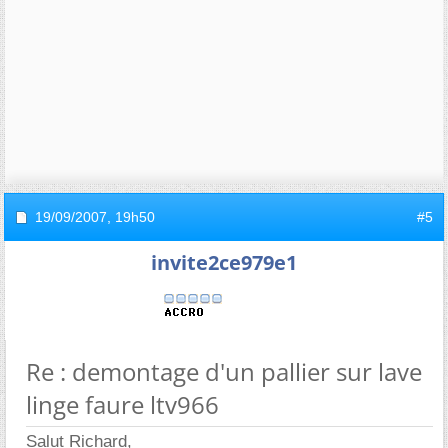
19/09/2007,
19h50
#5
invite2ce979e1
Re : demontage d'un pallier sur lave
linge faure ltv966
Salut Richard,