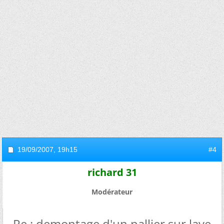
19/09/2007,
19h15
#4
richard 31
Modérateur
Re : demontage d'un pallier sur lave