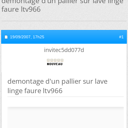
demontage d'un pallier sur lave linge
faure ltv966
19/09/2007,
17h25
#1
invitec5dd077d
demontage d'un pallier sur lave
linge faure ltv966