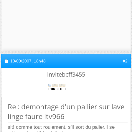
19/09/2007,
18h48
#2
invitebcff3455
Re : demontage d'un pallier sur lave
linge faure ltv966
slt! comme tout roulement, s'il sort du palier,il se