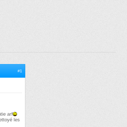
#1
tie arf
ettoyé les