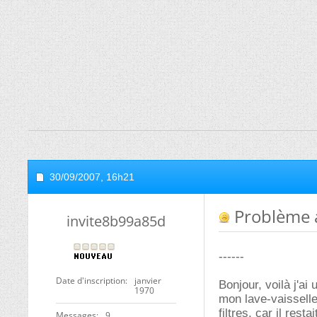
30/09/2007,
16h21
Problème av
invite8b99a85d
------
Date d'inscription
janvier
Bonjour, voilà j'a
1970
mon lave-vaisselle
filtres, car il rest
Messages
9