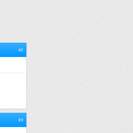
#2
#3