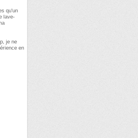
es qu'un
e lave-
ma
p, je ne
périence en