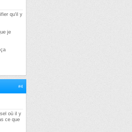
fier qu'il y
ue je
 ça
#4
sel où il y
pas ce que