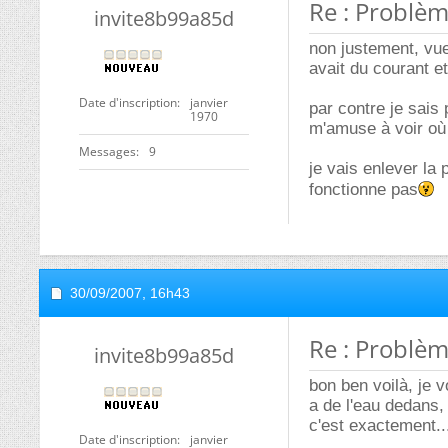
Re : Problème
invite8b99a85d
non justement, vue q
avait du courant et
Date d'inscription
janvier
par contre je sais
1970
m'amuse à voir où 
Messages
9
je vais enlever la 
fonctionne pas
30/09/2007,
16h43
Re : Problème
invite8b99a85d
bon ben voilà, je v
a de l'eau dedans, 
c'est exactement..
Date d'inscription
janvier