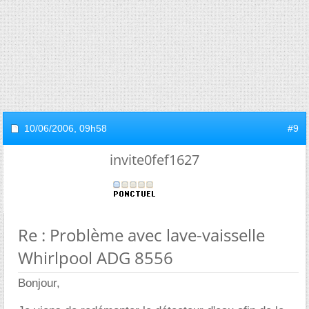
10/06/2006,
09h58
#9
invite0fef1627
Re : Problème avec lave-vaisselle
Whirlpool ADG 8556
Bonjour,