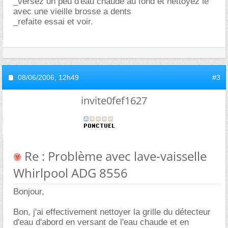
_versez un peu d'eau chaude au fond et nettoyez le
avec une vieille brosse a dents
_refaite essai et voir.
08/06/2006,
12h49
#3
invite0fef1627
Re : Problème avec lave-vaisselle
Whirlpool ADG 8556
Bonjour,
Bon, j'ai effectivement nettoyer la grille du détecteur
d'eau d'abord en versant de l'eau chaude et en