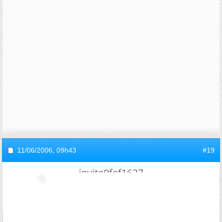
11/06/2006,
09h43
#19
invite0fef1627