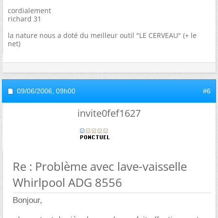
cordialement
richard 31
la nature nous a doté du meilleur outil "LE CERVEAU" (+ le
net)
09/06/2006,
09h00
#6
invite0fef1627
Re : Problème avec lave-vaisselle
Whirlpool ADG 8556
Bonjour,