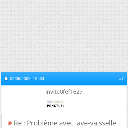
09/06/2006,
18h34
#7
invite0fef1627
Re : Problème avec lave-vaisselle