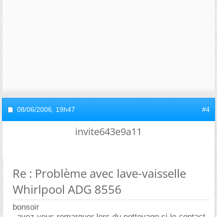
08/06/2006,
19h47
#4
invite643e9a11
Re : Problème avec lave-vaisselle
Whirlpool ADG 8556
bonsoir
_avez vous remarquer lors du nettoyage si le contact