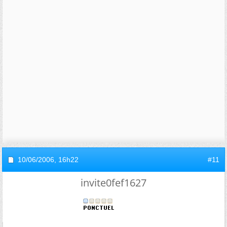
10/06/2006,
16h22
#11
invite0fef1627