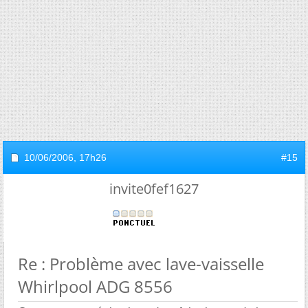
10/06/2006,
17h26
#15
invite0fef1627
Re : Problème avec lave-vaisselle
Whirlpool ADG 8556