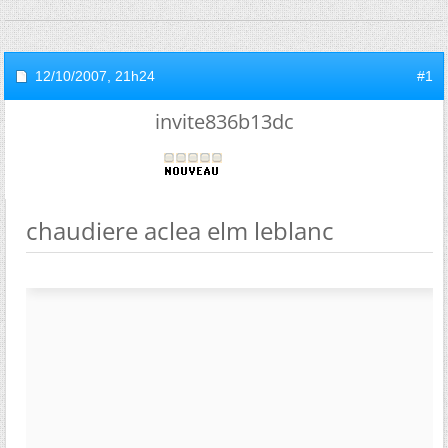
12/10/2007,
21h24
#1
invite836b13dc
chaudiere aclea elm leblanc