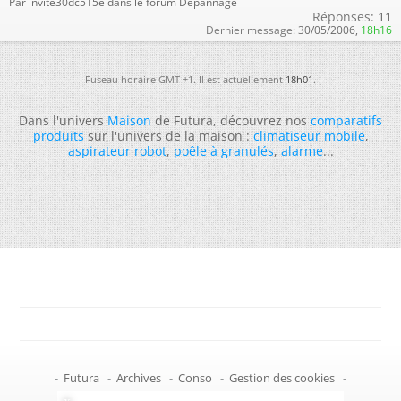
Par invite30dc515e dans le forum Dépannage
Réponses:
11
Dernier message:
30/05/2006,
18h16
Fuseau horaire GMT +1. Il est actuellement
18h01
.
Dans l'univers
Maison
de Futura, découvrez nos
comparatifs
produits
sur l'univers de la maison :
climatiseur mobile
,
aspirateur robot
,
poêle à granulés
,
alarme
...
-
Futura
-
Archives
-
Conso
-
Gestion des cookies
-