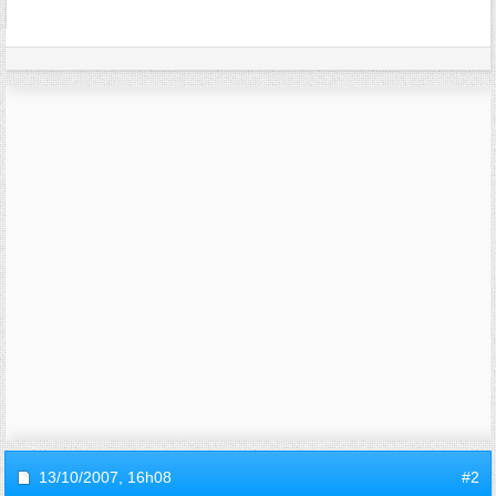
13/10/2007,
16h08
#2