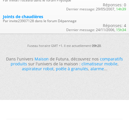
Par invite716ceafa dans le forum Physique
Réponses:
0
Dernier message:
29/05/2007,
14h39
Joints de chaudières
Par invite23907128 dans le forum Dépannage
Réponses:
4
Dernier message:
24/11/2006,
15h34
Fuseau horaire GMT +1. Il est actuellement
09h20
.
Dans l'univers
Maison
de Futura, découvrez nos
comparatifs
produits
sur l'univers de la maison :
climatiseur mobile
,
aspirateur robot
,
poêle à granulés
,
alarme
...