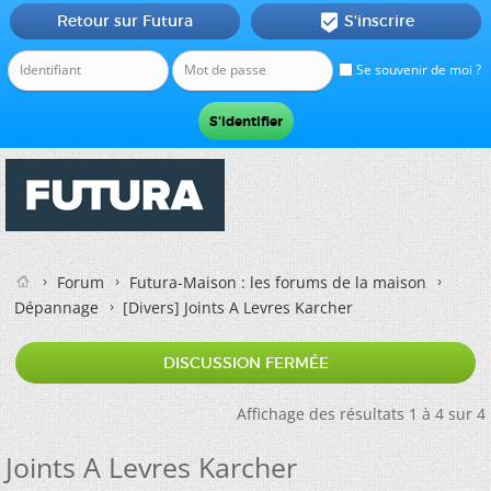
Retour sur Futura
S'inscrire

Se souvenir de moi ?
Forum
Futura-Maison : les forums de la maison
Dépannage
[Divers]
Joints A Levres Karcher
DISCUSSION FERMÉE
Affichage des résultats 1 à 4 sur 4
Joints A Levres Karcher