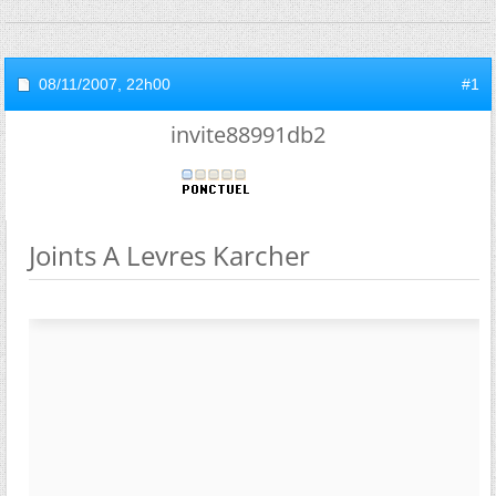
08/11/2007,
22h00
#1
invite88991db2
Joints A Levres Karcher