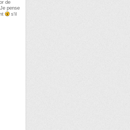
or de
. Je pense
ent
s'il