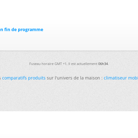
 en fin de programme
Fuseau horaire GMT +1. Il est actuellement
06h34
.
s
comparatifs produits
sur l'univers de la maison :
climatiseur mob