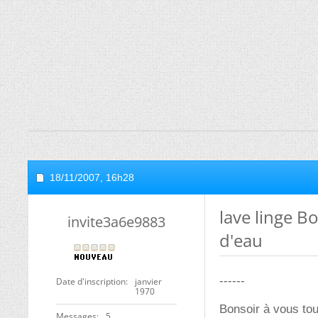
18/11/2007,
16h28
lave linge B
invite3a6e9883
d'eau
------
Date d'inscription
janvier
1970
Bonsoir à vous tou
Messages
5