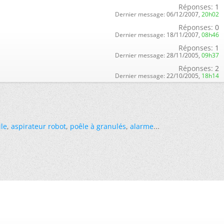
Réponses:
1
Dernier message:
06/12/2007,
20h02
Réponses:
0
Dernier message:
18/11/2007,
08h46
Réponses:
1
Dernier message:
28/11/2005,
09h37
Réponses:
2
Dernier message:
22/10/2005,
18h14
ile
,
aspirateur robot
,
poêle à granulés
,
alarme
...