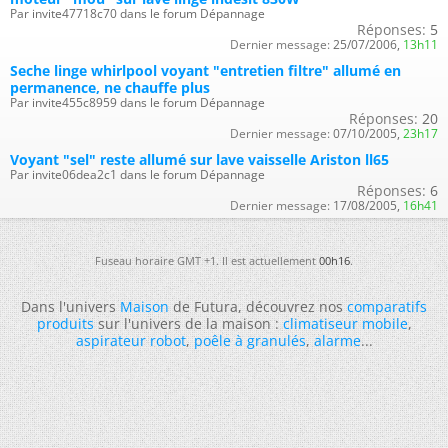
Par invite47718c70 dans le forum Dépannage
Réponses:
5
Dernier message:
25/07/2006,
13h11
Seche linge whirlpool voyant "entretien filtre" allumé en
permanence, ne chauffe plus
Par invite455c8959 dans le forum Dépannage
Réponses:
20
Dernier message:
07/10/2005,
23h17
Voyant "sel" reste allumé sur lave vaisselle Ariston ll65
Par invite06dea2c1 dans le forum Dépannage
Réponses:
6
Dernier message:
17/08/2005,
16h41
Fuseau horaire GMT +1. Il est actuellement
00h16
.
Dans l'univers
Maison
de Futura, découvrez nos
comparatifs
produits
sur l'univers de la maison :
climatiseur mobile
,
aspirateur robot
,
poêle à granulés
,
alarme
...