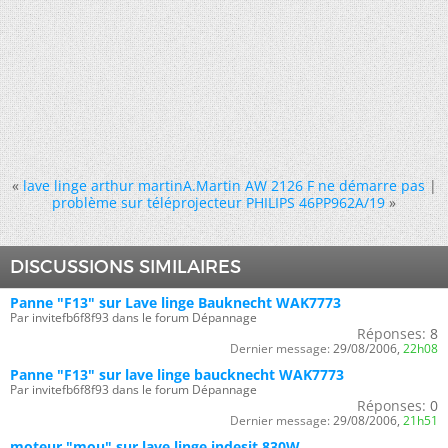
«
lave linge arthur martinA.Martin AW 2126 F ne démarre pas
|
problème sur téléprojecteur PHILIPS 46PP962A/19
»
DISCUSSIONS SIMILAIRES
Panne "F13" sur Lave linge Bauknecht WAK7773
Par invitefb6f8f93 dans le forum Dépannage
Réponses:
8
Dernier message:
29/08/2006,
22h08
Panne "F13" sur lave linge baucknecht WAK7773
Par invitefb6f8f93 dans le forum Dépannage
Réponses:
0
Dernier message:
29/08/2006,
21h51
moteur "mou" sur lave linge indesit 830W