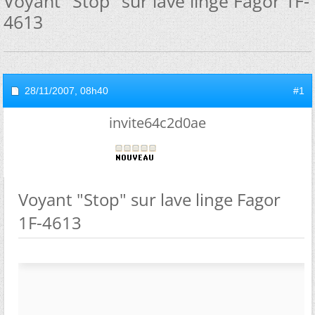
Voyant "Stop" sur lave linge Fagor 1F-
4613
28/11/2007,
08h40
#1
invite64c2d0ae
Voyant "Stop" sur lave linge Fagor
1F-4613