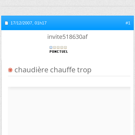
17/12/2007,
01h17
#1
invite518630af
chaudière chauffe trop