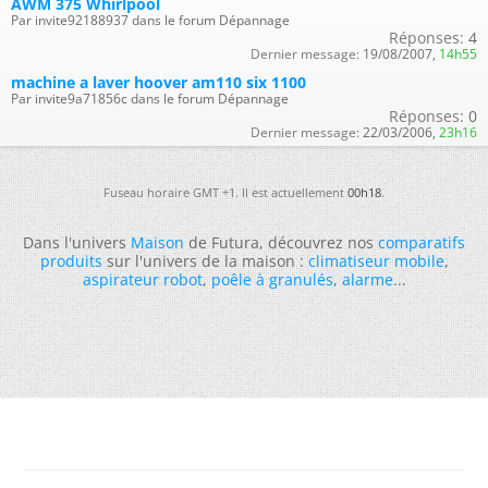
AWM 375 Whirlpool
Par invite92188937 dans le forum Dépannage
Réponses:
4
Dernier message:
19/08/2007,
14h55
machine a laver hoover am110 six 1100
Par invite9a71856c dans le forum Dépannage
Réponses:
0
Dernier message:
22/03/2006,
23h16
Fuseau horaire GMT +1. Il est actuellement
00h18
.
Dans l'univers
Maison
de Futura, découvrez nos
comparatifs
produits
sur l'univers de la maison :
climatiseur mobile
,
aspirateur robot
,
poêle à granulés
,
alarme
...