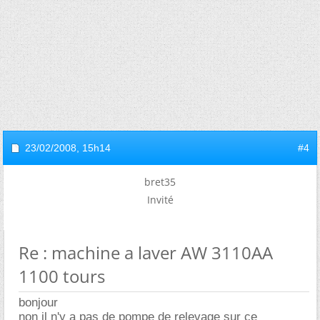
23/02/2008,
15h14
#4
bret35
Invité
Re : machine a laver AW 3110AA
1100 tours
bonjour
non il n'y a pas de pompe de relevage sur ce