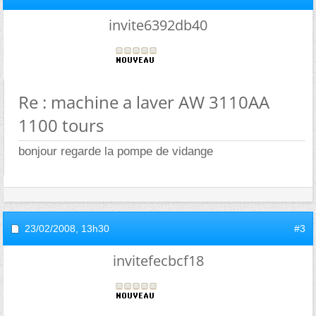
invite6392db40
Re : machine a laver AW 3110AA
1100 tours
bonjour regarde la pompe de vidange
23/02/2008,
13h30
#3
invitefecbcf18