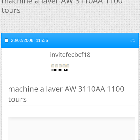
machine a laver AW 3110AA 1100
tours
23/02/2008,
11h35
#1
invitefecbcf18
machine a laver AW 3110AA 1100
tours