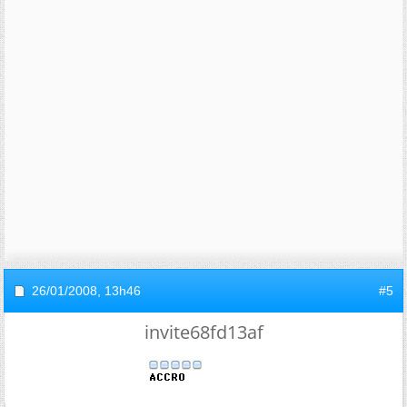
26/01/2008,
13h46
#5
invite68fd13af