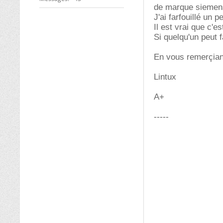
de marque siemens
J'ai farfouillé un p
Il est vrai que c'e
Si quelqu'un peut 
En vous remerçiant
Lintux
A+
-----