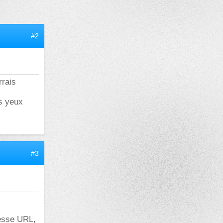
#2
rrais
es yeux
#3
resse URL,