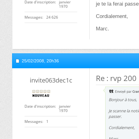
Date d'inscription
janvier
je te la ferai passe
1970
Cordialement,
Messages
24 626
Marc.
25/02/2008,
20h36
Re : rvp 200
invite063dec1c
Envoyé par
Cra
Bonjour à tous,
Date d'inscription
janvier
1970
Je scanne la noti
passer.
Messages
1
Cordialement,
Marc.