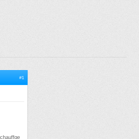
#1
 chauffge