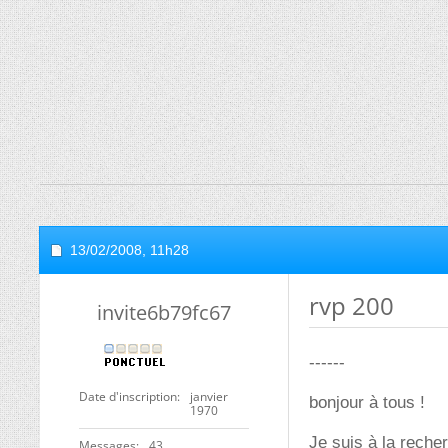
13/02/2008,
11h28
rvp 200
invite6b79fc67
------
Date d'inscription
janvier
bonjour à tous !
1970
Je suis à la recher
Messages
43