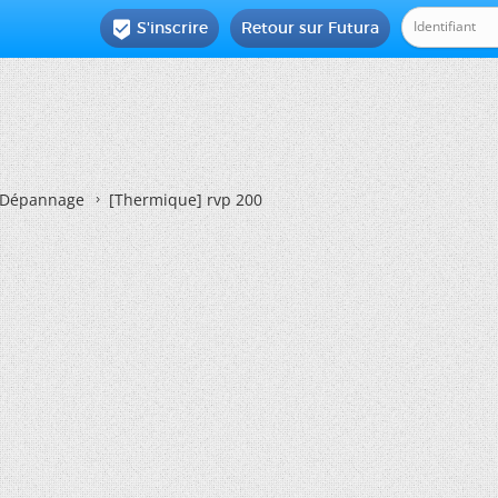
S'inscrire
Retour sur Futura

Dépannage
[Thermique]
rvp 200