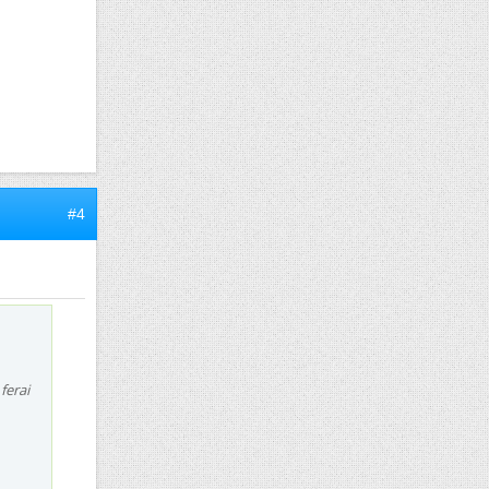
#4
ferai