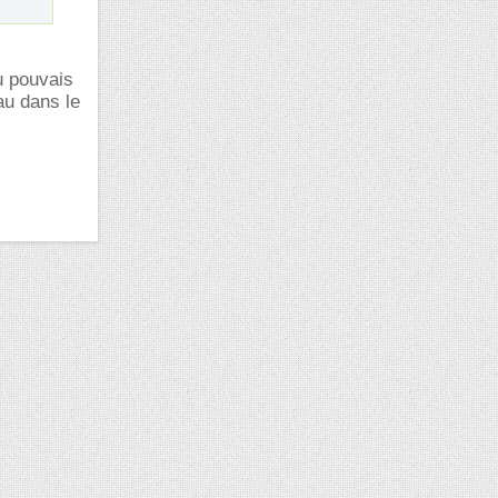
u pouvais
au dans le