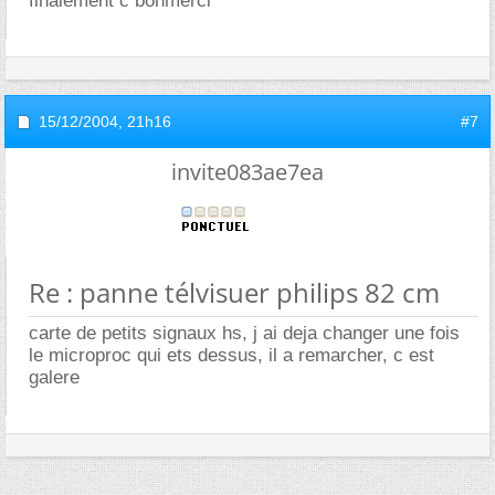
finalement c bonmerci
15/12/2004,
21h16
#7
invite083ae7ea
Re : panne télvisuer philips 82 cm
carte de petits signaux hs, j ai deja changer une fois
le microproc qui ets dessus, il a remarcher, c est
galere