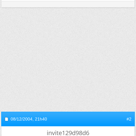
08/12/2004,
21h40
#2
invite129d98d6