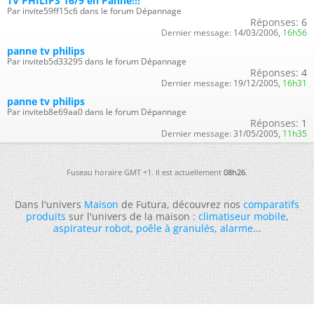
TV PHILIPS 16/9 en Panne!!!
Par invite59ff15c6 dans le forum Dépannage
Réponses:
6
Dernier message:
14/03/2006,
16h56
panne tv philips
Par inviteb5d33295 dans le forum Dépannage
Réponses:
4
Dernier message:
19/12/2005,
16h31
panne tv philips
Par inviteb8e69aa0 dans le forum Dépannage
Réponses:
1
Dernier message:
31/05/2005,
11h35
Fuseau horaire GMT +1. Il est actuellement
08h26
.
Dans l'univers
Maison
de Futura, découvrez nos
comparatifs
produits
sur l'univers de la maison :
climatiseur mobile
,
aspirateur robot
,
poêle à granulés
,
alarme
...