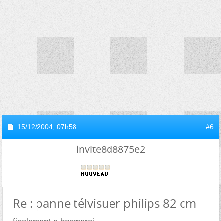
15/12/2004,
07h58
#6
invite8d8875e2
Re : panne télvisuer philips 82 cm