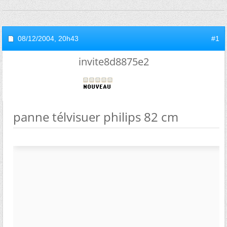
08/12/2004,
20h43
#1
invite8d8875e2
panne télvisuer philips 82 cm