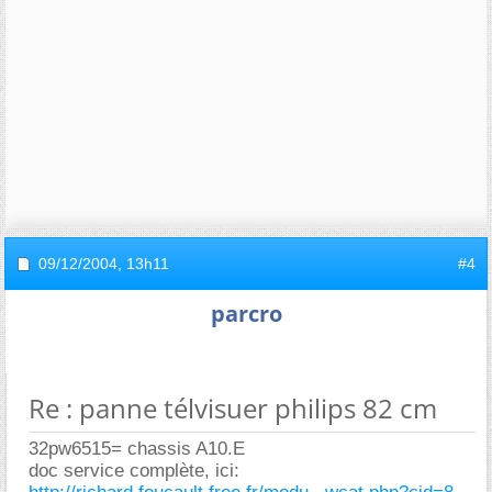
09/12/2004,
13h11
#4
parcro
Re : panne télvisuer philips 82 cm
32pw6515= chassis A10.E
doc service complète, ici: