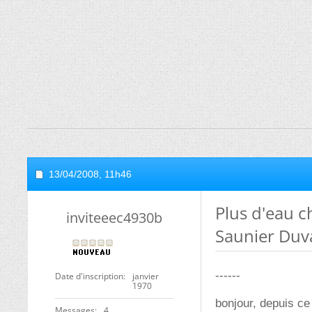
13/04/2008,
11h46
Plus d'eau 
inviteeec4930b
Saunier Duv
------
Date d'inscription
janvier
1970
bonjour, depuis ce
Messages
4