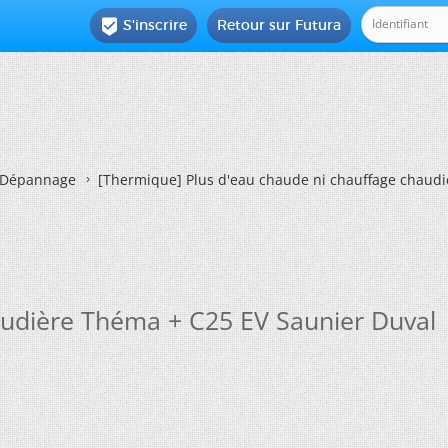
S'inscrire
Retour sur Futura

Dépannage
[Thermique]
Plus d'eau chaude ni chauffage chaudi
audière Théma + C25 EV Saunier Duval