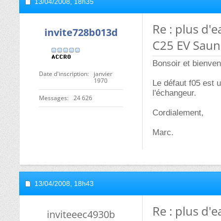
13/04/2008,
18h35
Re : plus d'
invite728b013d
C25 EV Saun
Bonsoir et bienven
Date d'inscription
janvier
1970
Le défaut f05 est 
l'échangeur.
Messages
24 626
Cordialement,
Marc.
13/04/2008,
18h43
Re : plus d'
inviteeec4930b