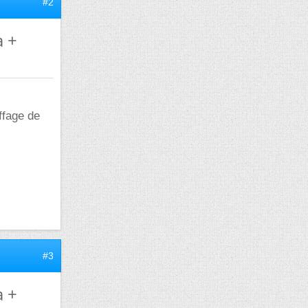
#2
a +
ffage de
#3
a +