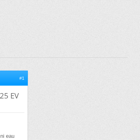
#1
C25 EV
 ni eau