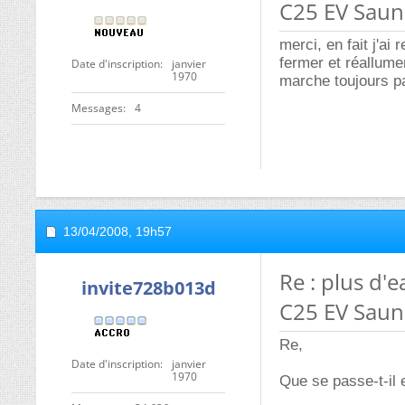
C25 EV Saun
merci, en fait j'ai
fermer et réallume
Date d'inscription
janvier
1970
marche toujours p
Messages
4
13/04/2008,
19h57
Re : plus d'
invite728b013d
C25 EV Saun
Re,
Date d'inscription
janvier
1970
Que se passe-t-il e