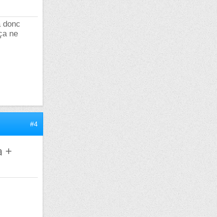
a donc
ça ne
#4
a +