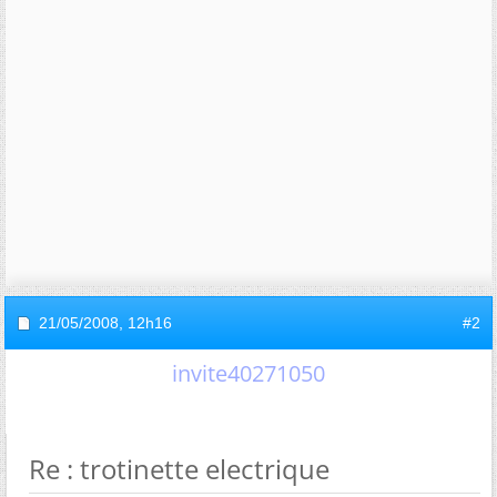
21/05/2008,
12h16
#2
invite40271050
Re : trotinette electrique