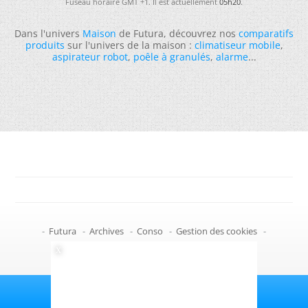
Fuseau horaire GMT +1. Il est actuellement
05h20
.
Dans l'univers
Maison
de Futura, découvrez nos
comparatifs
produits
sur l'univers de la maison :
climatiseur mobile
,
aspirateur robot
,
poêle à granulés
,
alarme
...
-
Futura
-
Archives
-
Conso
-
Gestion des cookies
-
Politique de confidentialité
-
Haut de page