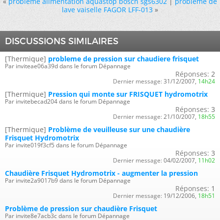
«
probleme alimentation aquastop bosch sgs6302
|
probléme de
lave vaiselle FAGOR LFF-013
»
DISCUSSIONS SIMILAIRES
[Thermique]
probleme de pression sur chaudiere frisquet
Par inviteae06a39d dans le forum Dépannage
Réponses:
2
Dernier message:
31/12/2007,
14h24
[Thermique]
Pression qui monte sur FRISQUET hydromotrix
Par invitebecad204 dans le forum Dépannage
Réponses:
3
Dernier message:
21/10/2007,
18h55
[Thermique]
Problème de veuilleuse sur une chaudière
Frisquet Hydromotrix
Par invite019f3cf5 dans le forum Dépannage
Réponses:
3
Dernier message:
04/02/2007,
11h02
Chaudière Frisquet Hydromotrix - augmenter la pression
Par invite2a9017b9 dans le forum Dépannage
Réponses:
1
Dernier message:
19/12/2006,
18h51
Problème de pression sur chaudière Frisquet
Par invite8e7acb3c dans le forum Dépannage