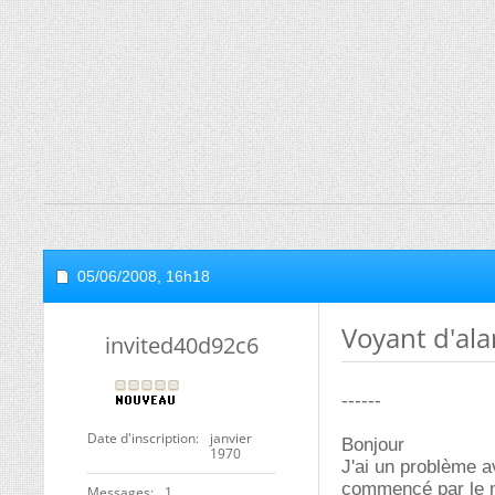
05/06/2008,
16h18
Voyant d'ala
invited40d92c6
------
Date d'inscription
janvier
Bonjour
1970
J'ai un problème a
commencé par le me
Messages
1