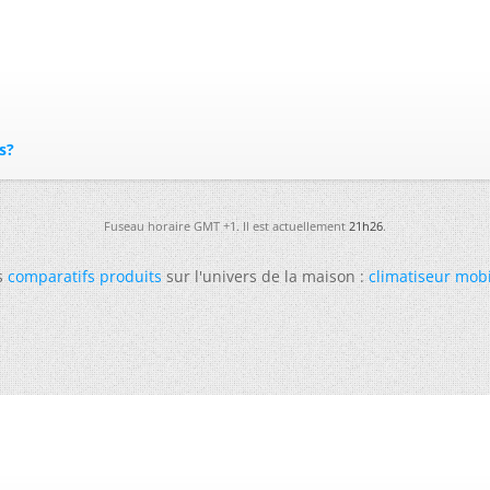
s?
Fuseau horaire GMT +1. Il est actuellement
21h26
.
s
comparatifs produits
sur l'univers de la maison :
climatiseur mob