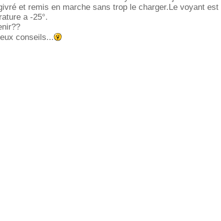
égivré et remis en marche sans trop le charger.Le voyant est
rature a -25°.
enir??
eux conseils...