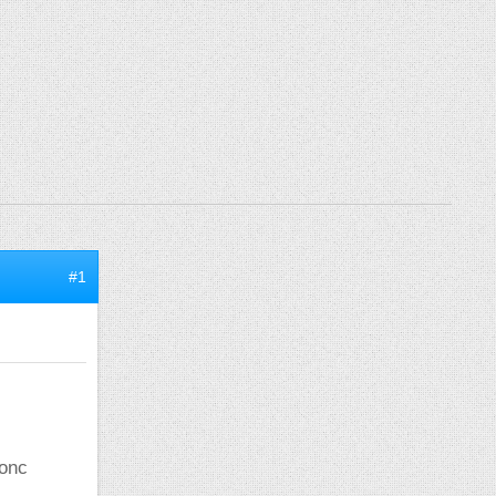
#1
donc