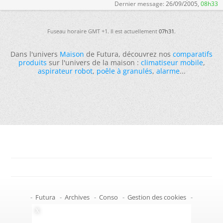
Dernier message:
26/09/2005,
08h33
Fuseau horaire GMT +1. Il est actuellement
07h31
.
Dans l'univers
Maison
de Futura, découvrez nos
comparatifs
produits
sur l'univers de la maison :
climatiseur mobile
,
aspirateur robot
,
poêle à granulés
,
alarme
...
-
Futura
-
Archives
-
Conso
-
Gestion des cookies
-
Politique de confidentialité
-
Haut de page