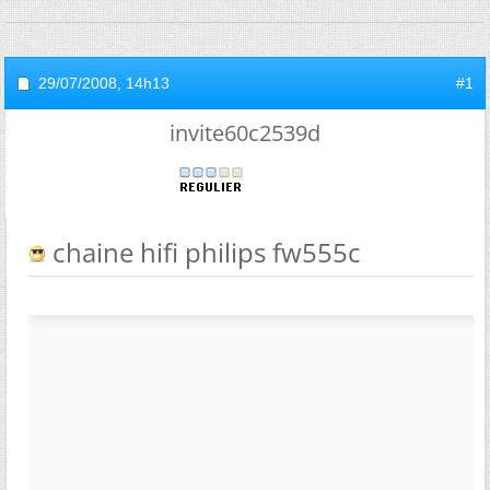
29/07/2008,
14h13
#1
invite60c2539d
chaine hifi philips fw555c