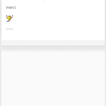
merci
-----