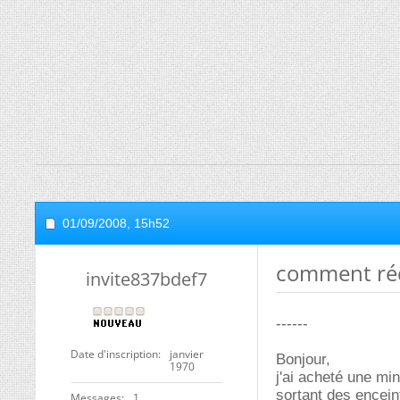
01/09/2008,
15h52
comment réd
invite837bdef7
------
Date d'inscription
janvier
Bonjour,
1970
j'ai acheté une mi
sortant des enceint
Messages
1