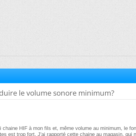
uire le volume sonore minimum?
ni chaine HIF à mon fils et, même volume au minimum, le fo
es est trop fort. J'ai rapporté cette chaine au magasin, qui n