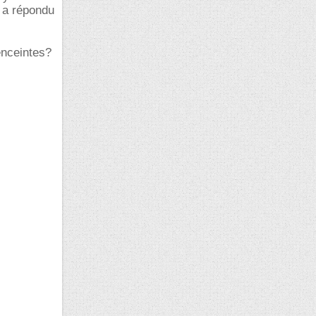
i a répondu
enceintes?