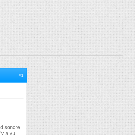
#1
nd sonore
'y a vu