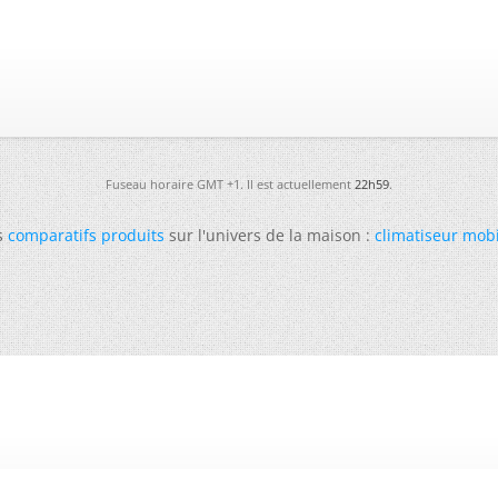
Fuseau horaire GMT +1. Il est actuellement
22h59
.
s
comparatifs produits
sur l'univers de la maison :
climatiseur mob
-
Futura
-
Archives
-
Conso
-