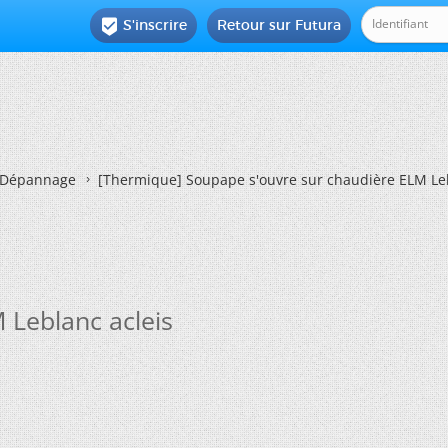
S'inscrire
Retour sur Futura

Dépannage
[Thermique]
Soupape s'ouvre sur chaudière ELM Leb
 Leblanc acleis