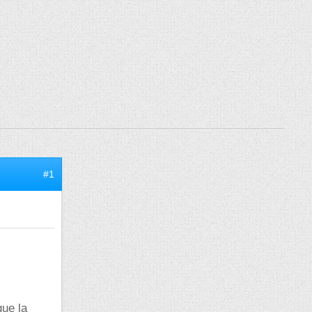
#1
que la