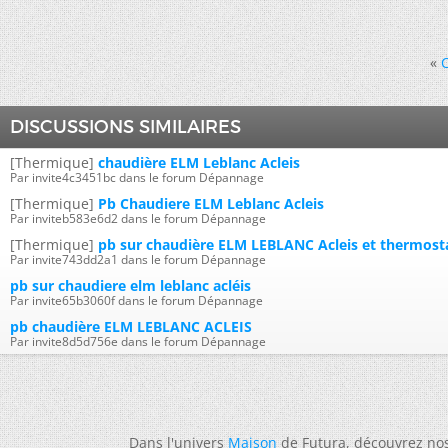
«
C
DISCUSSIONS SIMILAIRES
[Thermique]
chaudière ELM Leblanc Acleis
Par invite4c3451bc dans le forum Dépannage
[Thermique]
Pb Chaudiere ELM Leblanc Acleis
Par inviteb583e6d2 dans le forum Dépannage
[Thermique]
pb sur chaudière ELM LEBLANC Acleis et thermost
Par invite743dd2a1 dans le forum Dépannage
pb sur chaudiere elm leblanc acléis
Par invite65b3060f dans le forum Dépannage
pb chaudière ELM LEBLANC ACLEIS
Par invite8d5d756e dans le forum Dépannage
Dans l'univers
Maison
de Futura, découvrez no