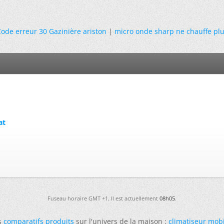
ode erreur 30 Gazinière ariston
|
micro onde sharp ne chauffe pl
at
Fuseau horaire GMT +1. Il est actuellement
08h05
.
s
comparatifs produits
sur l'univers de la maison :
climatiseur mob