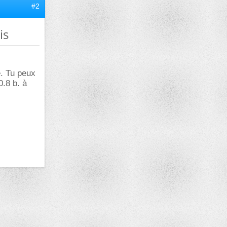
#2
is
e. Tu peux
0.8 b. à