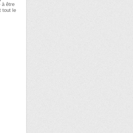
 à être
 tout le