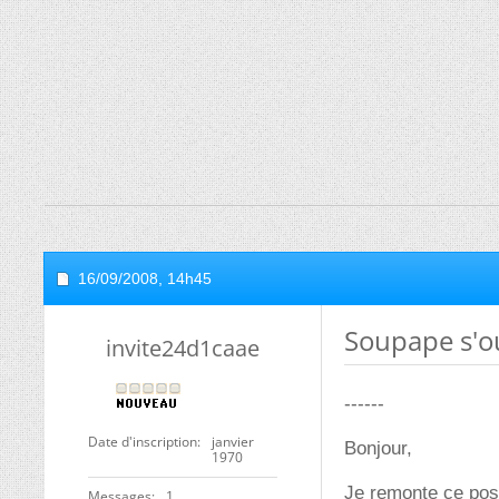
16/09/2008,
14h45
Soupape s'o
invite24d1caae
------
Date d'inscription
janvier
Bonjour,
1970
Je remonte ce post
Messages
1