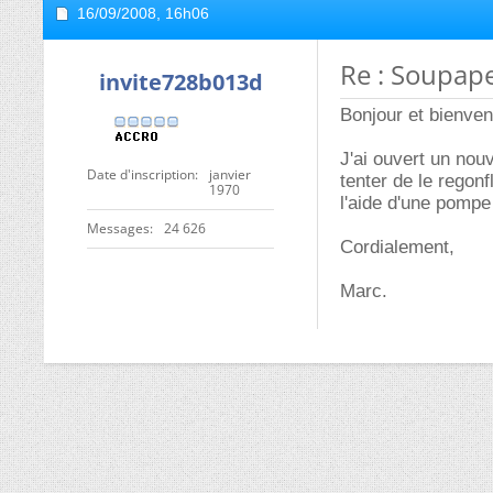
16/09/2008,
16h06
Re : Soupape
invite728b013d
Bonjour et bienven
J'ai ouvert un nou
Date d'inscription
janvier
tenter de le regonf
1970
l'aide d'une pompe
Messages
24 626
Cordialement,
Marc.