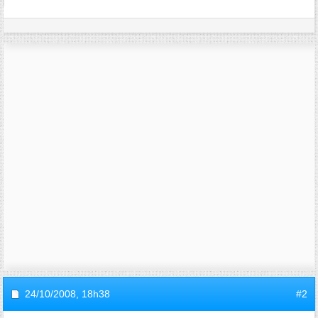
24/10/2008,
18h38
#2