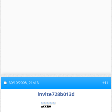
30/10/2008,
21h13
#11
invite728b013d