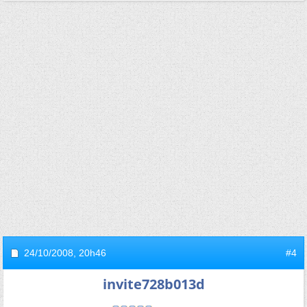
24/10/2008,
20h46
#4
invite728b013d