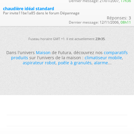
Dernier message:
21/01/2007,
17h36
chaudière idéal standard
Par invite11be1a85 dans le forum Dépannage
Réponses:
3
Dernier message:
12/11/2006,
08h11
Fuseau horaire GMT +1. Il est actuellement
23h35
.
Dans l'univers
Maison
de Futura, découvrez nos
comparatifs
produits
sur l'univers de la maison :
climatiseur mobile
,
aspirateur robot
,
poêle à granulés
,
alarme
...