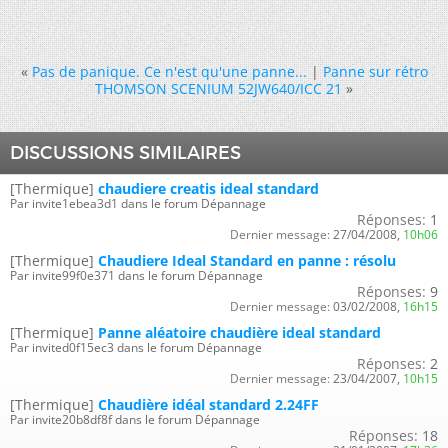
«
Pas de panique. Ce n'est qu'une panne...
|
Panne sur rétro
THOMSON SCENIUM 52JW640/ICC 21
»
DISCUSSIONS SIMILAIRES
[Thermique]
chaudiere creatis ideal standard
Par invite1ebea3d1 dans le forum Dépannage
Réponses:
1
Dernier message:
27/04/2008,
10h06
[Thermique]
Chaudiere Ideal Standard en panne : résolu
Par invite99f0e371 dans le forum Dépannage
Réponses:
9
Dernier message:
03/02/2008,
16h15
[Thermique]
Panne aléatoire chaudière ideal standard
Par invited0f15ec3 dans le forum Dépannage
Réponses:
2
Dernier message:
23/04/2007,
10h15
[Thermique]
Chaudière idéal standard 2.24FF
Par invite20b8df8f dans le forum Dépannage
Réponses:
18