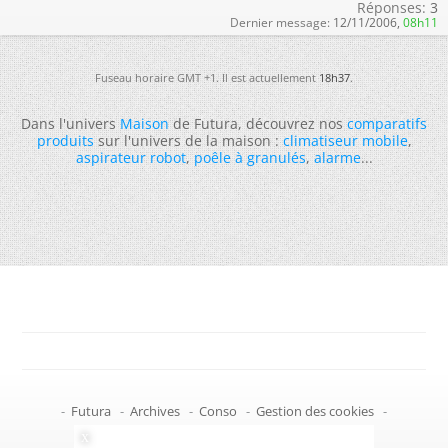
Réponses:
3
Dernier message:
12/11/2006,
08h11
Fuseau horaire GMT +1. Il est actuellement
18h37
.
Dans l'univers
Maison
de Futura, découvrez nos
comparatifs
produits
sur l'univers de la maison :
climatiseur mobile
,
aspirateur robot
,
poêle à granulés
,
alarme
...
-
Futura
-
Archives
-
Conso
-
Gestion des cookies
-