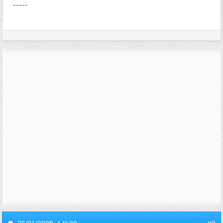
-----