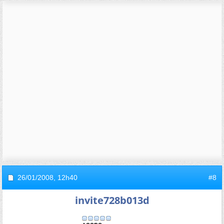
26/01/2008,
12h40
#8
invite728b013d