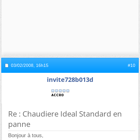
03/02/2008,
16h15
#10
invite728b013d
Re : Chaudiere Ideal Standard en
panne
Bonjour à tous,