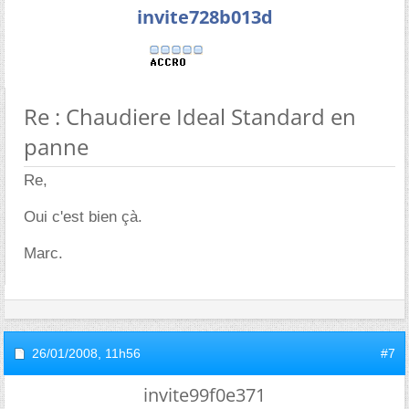
invite728b013d
Re : Chaudiere Ideal Standard en
panne
Re,
Oui c'est bien çà.
Marc.
26/01/2008,
11h56
#7
invite99f0e371