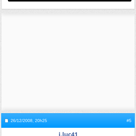
26/12/2008,
20h25
#5
j.luc41