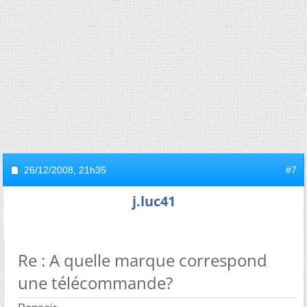
26/12/2008,
21h35
#7
j.luc41
Re : A quelle marque correspond
une télécommande?