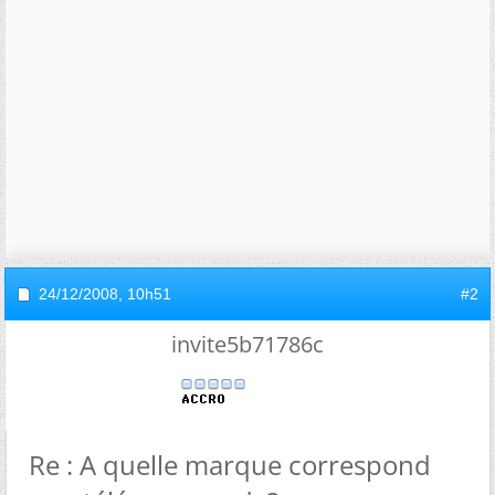
24/12/2008,
10h51
#2
invite5b71786c
Re : A quelle marque correspond