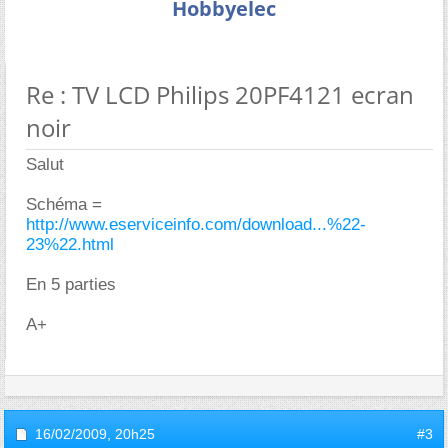
Hobbyelec
Re : TV LCD Philips 20PF4121 ecran
noir
Salut
Schéma =
http://www.eserviceinfo.com/download...%22-
23%22.html
En 5 parties
A+
16/02/2009,
20h25
#3