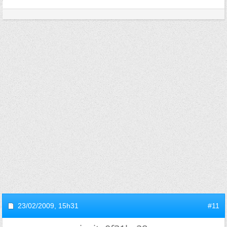
23/02/2009,
15h31
#11