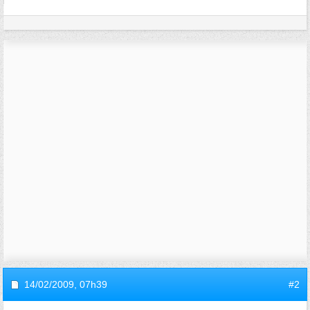
14/02/2009,
07h39
#2