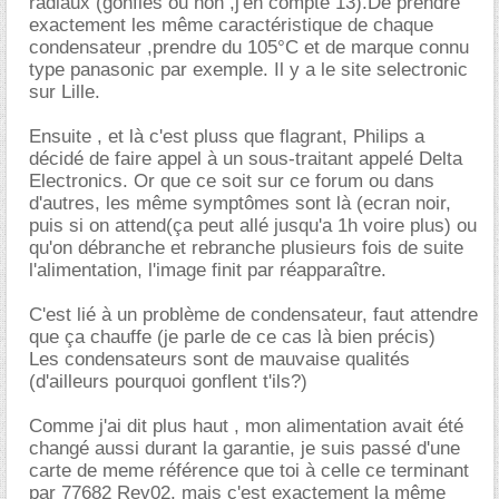
radiaux (gonflés ou non ,j'en compte 13).De prendre
exactement les même caractéristique de chaque
condensateur ,prendre du 105°C et de marque connu
type panasonic par exemple. Il y a le site selectronic
sur Lille.
Ensuite , et là c'est pluss que flagrant, Philips a
décidé de faire appel à un sous-traitant appelé Delta
Electronics. Or que ce soit sur ce forum ou dans
d'autres, les même symptômes sont là (ecran noir,
puis si on attend(ça peut allé jusqu'a 1h voire plus) ou
qu'on débranche et rebranche plusieurs fois de suite
l'alimentation, l'image finit par réapparaître.
C'est lié à un problème de condensateur, faut attendre
que ça chauffe (je parle de ce cas là bien précis)
Les condensateurs sont de mauvaise qualités
(d'ailleurs pourquoi gonflent t'ils?)
Comme j'ai dit plus haut , mon alimentation avait été
changé aussi durant la garantie, je suis passé d'une
carte de meme référence que toi à celle ce terminant
par 77682 Rev02, mais c'est exactement la même