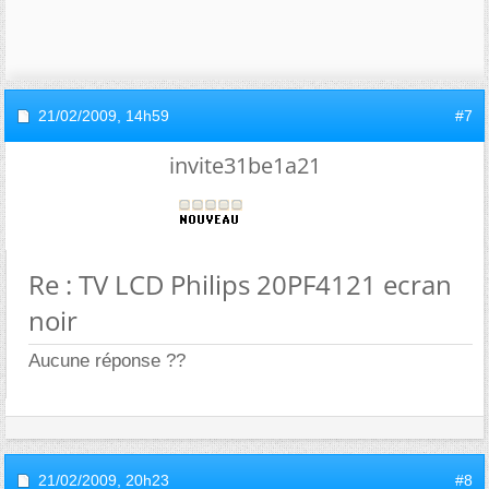
21/02/2009,
14h59
#7
invite31be1a21
Re : TV LCD Philips 20PF4121 ecran
noir
Aucune réponse ??
21/02/2009,
20h23
#8