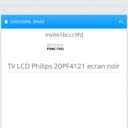
13/02/2009,
20h54
#1
invite1bccc9fd
TV LCD Philips 20PF4121 ecran noir