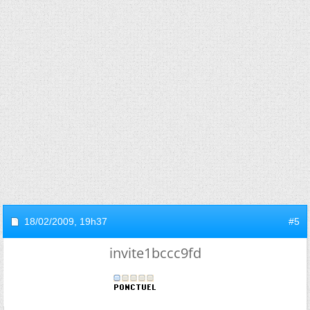
18/02/2009,
19h37
#5
invite1bccc9fd