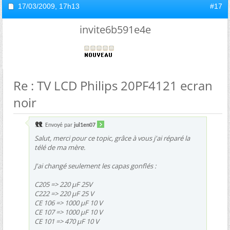
17/03/2009,
17h13
#17
invite6b591e4e
Re : TV LCD Philips 20PF4121 ecran
noir
Envoyé par
jul1en07
Salut, merci pour ce topic, grâce à vous j'ai réparé la
télé de ma mère.
J'ai changé seulement les capas gonflés :
C205 => 220 µF 25V
C222 => 220 µF 25 V
CE 106 => 1000 µF 10 V
CE 107 => 1000 µF 10 V
CE 101 => 470 µF 10 V