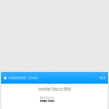
25/02/2009,
22h15
#13
invite1bccc9fd