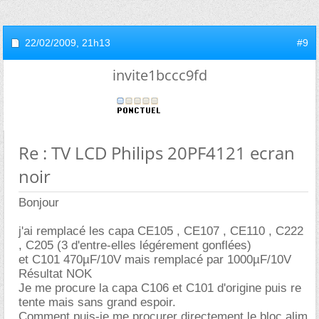
22/02/2009,
21h13
#9
invite1bccc9fd
Re : TV LCD Philips 20PF4121 ecran
noir
Bonjour
j'ai remplacé les capa CE105 , CE107 , CE110 , C222
, C205 (3 d'entre-elles légérement gonflées)
et C101 470µF/10V mais remplacé par 1000µF/10V
Résultat NOK
Je me procure la capa C106 et C101 d'origine puis re
tente mais sans grand espoir.
Comment puis-je me procurer directement le bloc alim