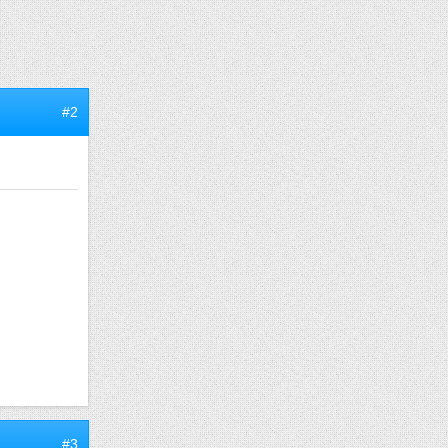
#2
#3