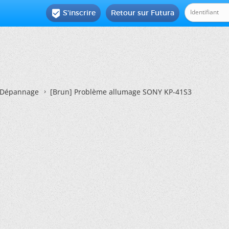
S'inscrire
Retour sur Futura

Dépannage
[Brun]
Problème allumage SONY KP-41S3