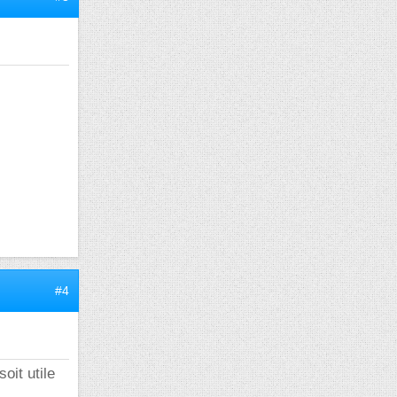
#4
oit utile