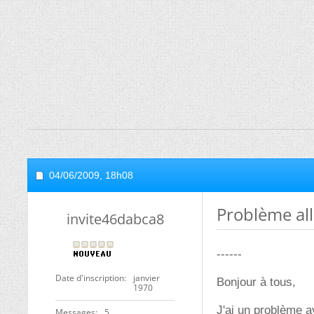
04/06/2009,
18h08
Problème a
invite46dabca8
------
Date d'inscription
janvier
Bonjour à tous,
1970
J'ai un problème a
Messages
5