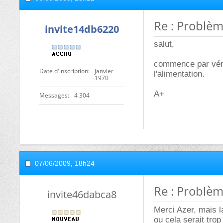
Re : Problè
invite14db6220
salut,
commence par vérif
Date d'inscription
janvier
l'alimentation.
1970
A+
Messages
4 304
07/06/2009,
18h24
Re : Problè
invite46dabca8
Merci Azer, mais l
ou cela serait tro