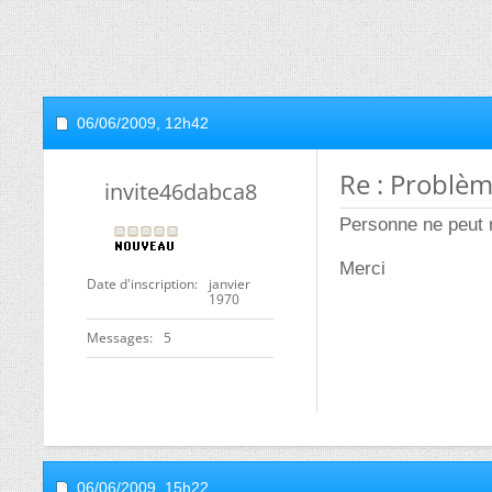
06/06/2009,
12h42
Re : Problè
invite46dabca8
Personne ne peut 
Merci
Date d'inscription
janvier
1970
Messages
5
06/06/2009,
15h22