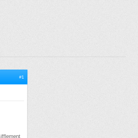
#1
ifflement