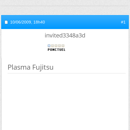
10/06/2009,
18h40
#1
invited3348a3d
Plasma Fujitsu