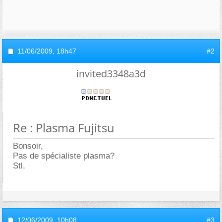
11/06/2009,
18h47
#2
invited3348a3d
Re : Plasma Fujitsu
Bonsoir,
Pas de spécialiste plasma?
Stl,
12/06/2009,
10h08
#3