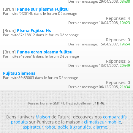
Dernier message:
29/04/2008,
08h38
[Brun]
Panne sur plasma Fujitsu
Par invitef9f2014b dans le forum Dépannage
Réponses:
4
Dernier message:
10/04/2008,
10h23
[Brun]
Plsma Fujitsu Hs
Par invite87a18812 dans le forum Dépannage
Réponses:
0
Dernier message:
15/04/2007,
19h54
[Brun]
Panne ecran plasma fujitsu
Par invitea4ebea1b dans le forum Dépannage
Réponses:
6
Dernier message:
13/01/2007,
20h49
Fujitsu Siemens
Par invite8fa85083 dans le forum Dépannage
Réponses:
0
Dernier message:
06/12/2005,
21h34
Fuseau horaire GMT +1. Il est actuellement
11h46
.
Dans l'univers
Maison
de Futura, découvrez nos
comparatifs
produits
sur l'univers de la maison :
climatiseur mobile
,
aspirateur robot
,
poêle à granulés
,
alarme
...