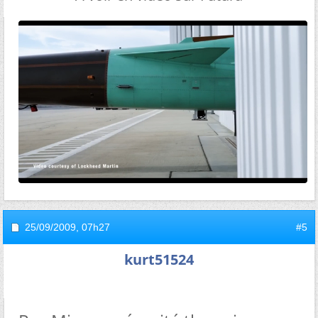
25/09/2009,
07h27
#5
kurt51524