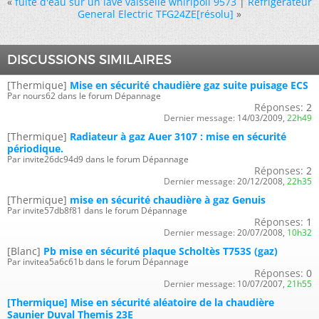
«
fuite d'eau sur un lave vaisselle whirlpoll 9573
|
Réfrigérateur
General Electric TFG24ZE[résolu]
»
DISCUSSIONS SIMILAIRES
[Thermique]
Mise en sécurité chaudière gaz suite puisage ECS
Par nours62 dans le forum Dépannage
Réponses:
2
Dernier message:
14/03/2009,
22h49
[Thermique]
Radiateur à gaz Auer 3107 : mise en sécurité
périodique.
Par invite26dc94d9 dans le forum Dépannage
Réponses:
2
Dernier message:
20/12/2008,
22h35
[Thermique]
mise en sécurité chaudière à gaz Genuis
Par invite57db8f81 dans le forum Dépannage
Réponses:
1
Dernier message:
20/07/2008,
10h32
[Blanc]
Pb mise en sécurité plaque Scholtès T753S (gaz)
Par invitea5a6c61b dans le forum Dépannage
Réponses:
0
Dernier message:
10/07/2007,
21h55
[Thermique] Mise en sécurité aléatoire de la chaudière
Saunier Duval Themis 23E