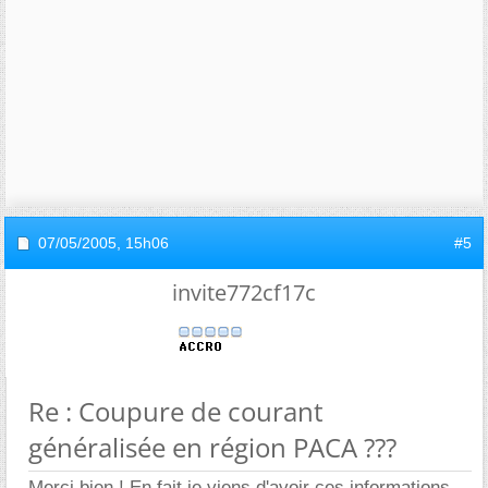
07/05/2005,
15h06
#5
invite772cf17c
Re : Coupure de courant
généralisée en région PACA ???
Merci bien ! En fait je viens d'avoir ces informations