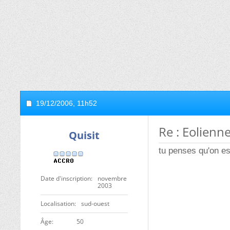
19/12/2006,
11h52
Re : Eolienn
Quisit
tu penses qu'on es
Date d'inscription
novembre
2003
Localisation
sud-ouest
ge
50