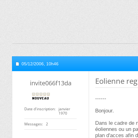
05/12/2006,
10h46
Eolienne re
invite066f13da
------
Date d'inscription
janvier
Bonjour.
1970
Dans le cadre de n
Messages
2
éoliennes ou un pa
plan d'acces afin 