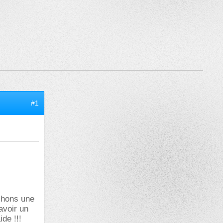
#1
chons une
avoir un
de !!!