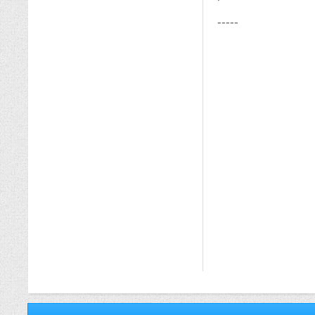
-----