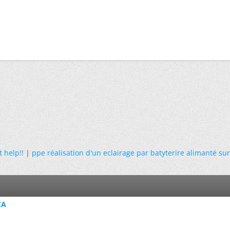
 help!!
|
ppe réalisation d'un eclairage par batyterire alimanté su
CA