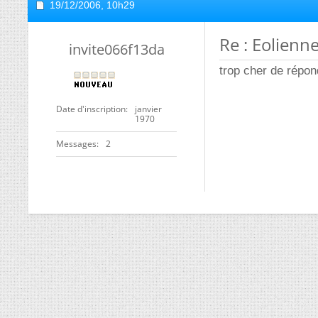
19/12/2006,
10h29
Re : Eolienn
invite066f13da
trop cher de répon
Date d'inscription
janvier
1970
Messages
2