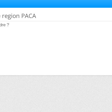
e region PACA
dre ?