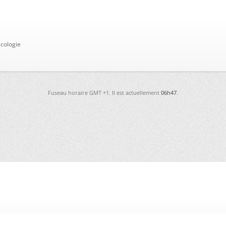
cologie
Fuseau horaire GMT +1. Il est actuellement
06h47
.
-
Futura
-
Archives
-
Conso
-