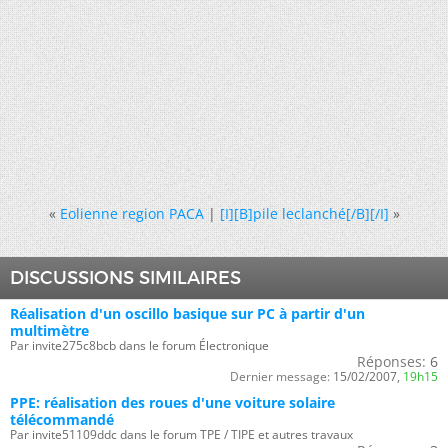
«
Eolienne region PACA
|
[I][B]pile leclanché[/B][/I]
»
DISCUSSIONS SIMILAIRES
Réalisation d'un oscillo basique sur PC à partir d'un
multimètre
Par invite275c8bcb dans le forum Électronique
Réponses:
6
Dernier message:
15/02/2007,
19h15
PPE: réalisation des roues d'une voiture solaire
télécommandé
Par invite51109ddc dans le forum TPE / TIPE et autres travaux