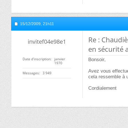
15/12/2009,
21h11
Re : Chaudiè
invitef04e98e1
en sécurité a
Date d'inscription
janvier
Bonsoir,
1970
Avez vous effectue
Messages
3 949
cela ressemble à u
Cordialement