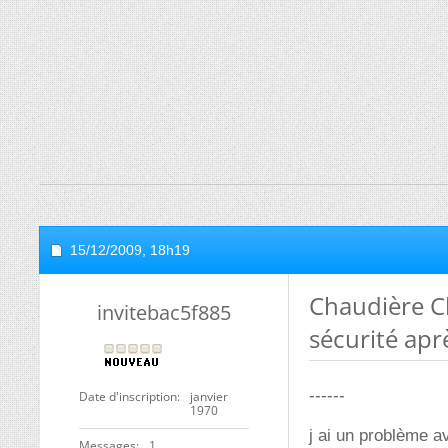
15/12/2009,
18h19
Chaudière C
invitebac5f885
sécurité aprè
------
Date d'inscription
janvier
1970
j ai un problème 
Messages
1