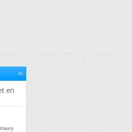
#1
et en
 maury