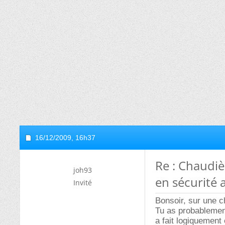
16/12/2009,
16h37
Re : Chaudiè
joh93
en sécurité a
Invité
Bonsoir, sur une 
Tu as probablement
a fait logiquement 