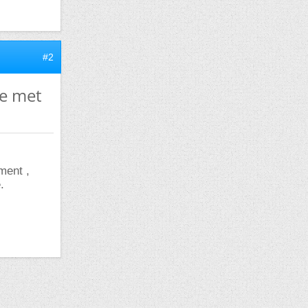
#2
se met
ment ,
.