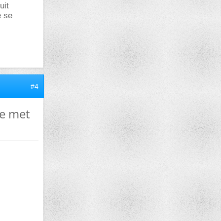
uit
e se
#4
se met