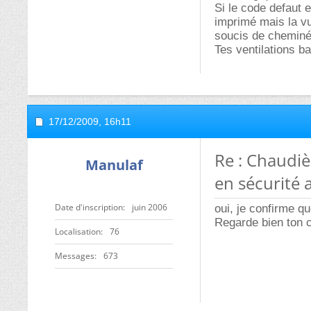
Si le code defaut e
imprimé mais la vu
soucis de cheminé
Tes ventilations b
17/12/2009,
16h11
Re : Chaudiè
Manulaf
en sécurité a
Date d'inscription
juin 2006
oui, je confirme 
Regarde bien ton c
Localisation
76
Messages
673