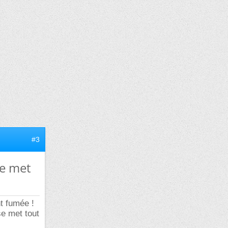
#3
se met
t fumée !
se met tout