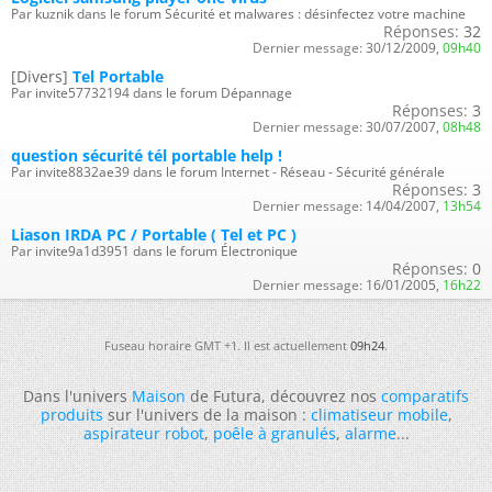
Par kuznik dans le forum Sécurité et malwares : désinfectez votre machine
Réponses:
32
Dernier message:
30/12/2009,
09h40
[Divers]
Tel Portable
Par invite57732194 dans le forum Dépannage
Réponses:
3
Dernier message:
30/07/2007,
08h48
question sécurité tél portable help !
Par invite8832ae39 dans le forum Internet - Réseau - Sécurité générale
Réponses:
3
Dernier message:
14/04/2007,
13h54
Liason IRDA PC / Portable ( Tel et PC )
Par invite9a1d3951 dans le forum Électronique
Réponses:
0
Dernier message:
16/01/2005,
16h22
Fuseau horaire GMT +1. Il est actuellement
09h24
.
Dans l'univers
Maison
de Futura, découvrez nos
comparatifs
produits
sur l'univers de la maison :
climatiseur mobile
,
aspirateur robot
,
poêle à granulés
,
alarme
...