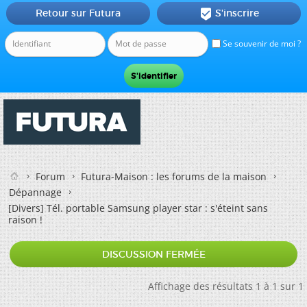
Retour sur Futura
S'inscrire

Se souvenir de moi ?
Forum
Futura-Maison : les forums de la maison
Dépannage
[Divers]
Tél. portable Samsung player star : s'éteint sans
raison !
DISCUSSION FERMÉE
Affichage des résultats 1 à 1 sur 1