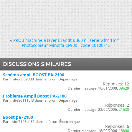
«
PROB machine à laver Brandt BB60 n° série:wfh1161f
|
Photocopieur Minolta CF900 : code C0100??
»
DISCUSSIONS SIMILAIRES
Schéma ampli BOOST PA-2100
Par invitea3f390d8 dans le forum Dépannage
Réponses:
12
Dernier message:
16/01/2008,
09h29
Probleme Ampli Boost PA-2100
Par invite801115f3 dans le forum Dépannage
Réponses:
2
Dernier message:
23/09/2006,
21h38
Boost pa -2100
Par invite7148b431 dans le forum Électronique
Réponses:
6
Dernier message:
16/09/2006,
15h08