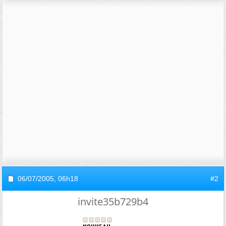
06/07/2005,
06h18
#2
invite35b729b4