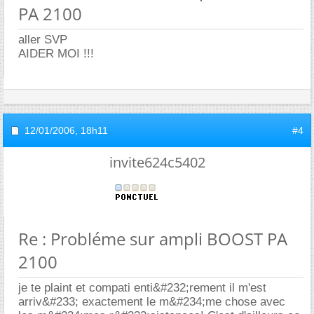
PA 2100
aller SVP
AIDER MOI !!!
12/01/2006,
18h11
#4
invite624c5402
Re : Probléme sur ampli BOOST PA
2100
je te plaint et compati enti&#232;rement il m'est
arriv&#233; exactement le m&#234;me chose avec