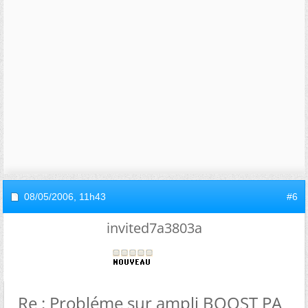
08/05/2006,
11h43
#6
invited7a3803a
Re : Probléme sur ampli BOOST PA