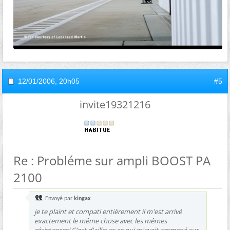
12/01/2006,
20h05
#5
invite19321216
Re : Probléme sur ampli BOOST PA
2100
Envoyé par
kingax
je te plaint et compati entièrement il m'est arrivé
exactement le même chose avec les mêmes
résistances! C'est d'ailleurs ce qui m'avait ammené sur