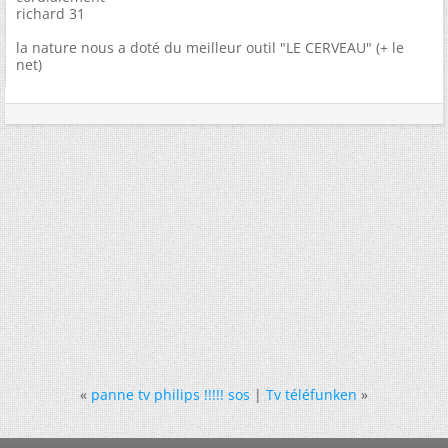
richard 31
la nature nous a doté du meilleur outil "LE CERVEAU" (+ le
net)
«
panne tv philips !!!!! sos
|
Tv téléfunken
»