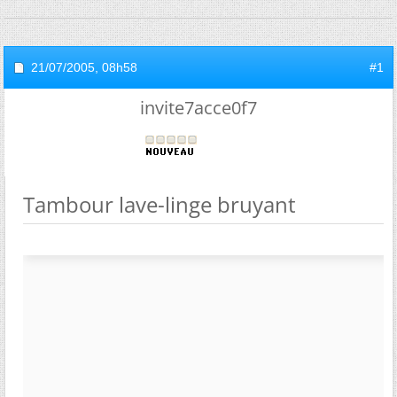
21/07/2005,
08h58
#1
invite7acce0f7
Tambour lave-linge bruyant