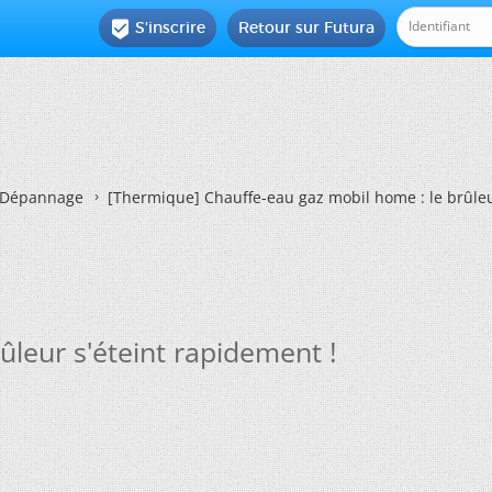
S'inscrire
Retour sur Futura

Dépannage
[Thermique]
Chauffe-eau gaz mobil home : le brûleu
ûleur s'éteint rapidement !