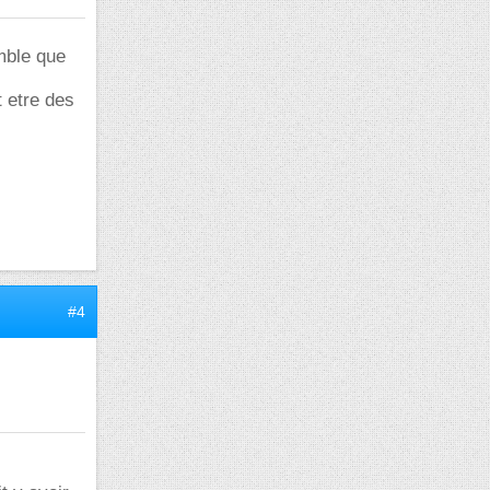
mble que
t etre des
#4