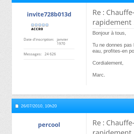
Re : Chauffe
invite728b013d
rapidement 
Bonjour à tous,
Date d'inscription
janvier
1970
Tu ne donnes pas 
eau, profites-en p
Messages
24 626
Cordialement,
Marc.
26/07/2010,
10h20
Re : Chauffe
percool
rapidement 