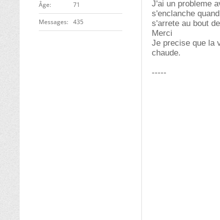
J'ai un probleme a
ge
71
s'enclanche quand 
Messages
435
s'arrete au bout d
Merci
Je precise que la 
chaude.
-----