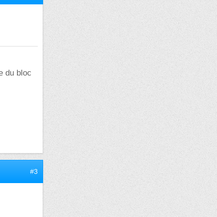
e du bloc
#3