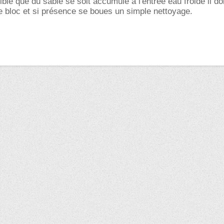
sible que du sable se soit accumulé à l'entrée eau froide il doi
 le bloc et si présence se boues un simple nettoyage.