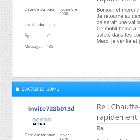
Date d'inscription
novembre
Bonjour et merci d
2008
Je retourne au cam
ce serait une vaill
Localisation
ain
Ce mobil home a ete
saleté dans les co
ge
71
Merci je verifie et 
Messages
435
26/07/2010,
10h41
Re : Chauffe
invite728b013d
rapidement 
Re,
Date d'inscription
janvier
1970