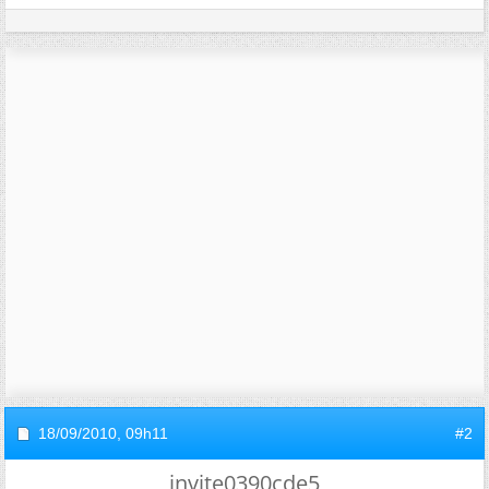
18/09/2010,
09h11
#2
invite0390cde5