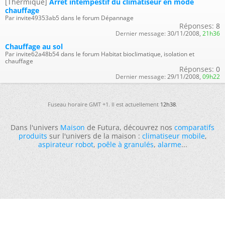
[Thermique]
Arrêt intempestif du climatiseur en mode
chauffage
Par invite49353ab5 dans le forum Dépannage
Réponses:
8
Dernier message:
30/11/2008,
21h36
Chauffage au sol
Par invite62a48b54 dans le forum Habitat bioclimatique, isolation et
chauffage
Réponses:
0
Dernier message:
29/11/2008,
09h22
Fuseau horaire GMT +1. Il est actuellement
12h38
.
Dans l'univers
Maison
de Futura, découvrez nos
comparatifs
produits
sur l'univers de la maison :
climatiseur mobile
,
aspirateur robot
,
poêle à granulés
,
alarme
...