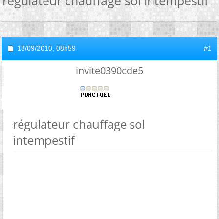
régulateur chauffage sol intempestif
18/09/2010,
08h59
#1
invite0390cde5
régulateur chauffage sol
intempestif