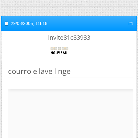
29/08/2005,
11h18
#1
invite81c83933
courroie lave linge